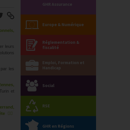
GHR Assurance
Europe & Numérique
onnels,
Réglementation &
ier leurs
fiscalité
lutions
Emploi, Formation et
Handicap
 par les
Rennes,
Social
Turin et
RSE
errand,
uête
👉🏼
GHR en Régions