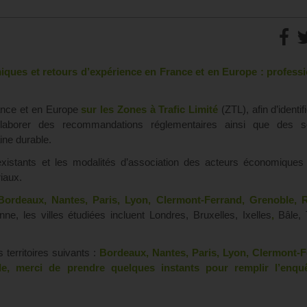
ques et retours d’expérience en France et en Europe : professi
ance et en Europe
sur les Zones à Trafic Limité
(ZTL), afin d’identif
élaborer des recommandations réglementaires ainsi que des so
ine durable.
existants et les modalités d’association des acteurs économiques
riaux.
Bordeaux, Nantes, Paris, Lyon, Clermont-Ferrand, Grenoble, 
nne, les villes étudiées incluent Londres, Bruxelles, Ixelles
,
Bâle, 
territoires suivants :
Bordeaux, Nantes, Paris, Lyon, Clermont-F
le, merci de prendre quelques instants pour remplir l’enq