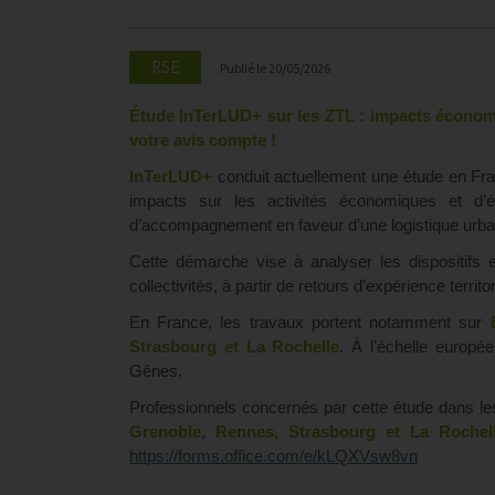
RSE
Publié le
20/05/2026
Étude InTerLUD+ sur les ZTL : impacts économi
votre avis compte !
InTerLUD+
conduit actuellement une étude en Fr
impacts sur les activités économiques et d’
d’accompagnement en faveur d’une logistique urba
Cette démarche vise à analyser les dispositifs 
collectivités, à partir de retours d’expérience territo
En France, les travaux portent notamment sur
Strasbourg et La Rochelle
. À l’échelle europée
Gênes.
Professionnels concernés par cette étude dans les 
Grenoble, Rennes, Strasbourg et La Rochel
https://forms.office.com/e/kLQXVsw8vn