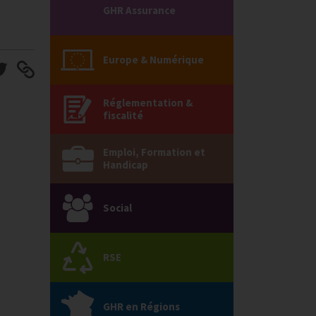
GHR Assurance
Europe & Numérique
Réglementation &
fiscalité
Emploi, Formation et
Handicap
Social
RSE
GHR en Régions