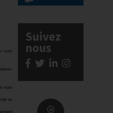
Suivez
nous
r votre
llerie-
en main
site ou
ssement