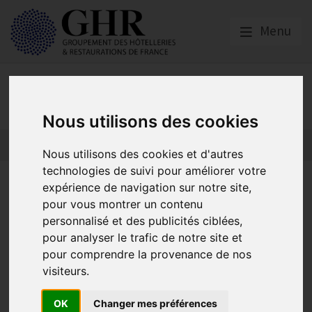
Menu
RSE
Nous utilisons des cookies
Nous utilisons des cookies et d'autres
technologies de suivi pour améliorer votre
Webinaire | Fond Tourisme
expérience de navigation sur notre site,
pour vous montrer un contenu
Durable 31 janvier 2024 –
personnalisé et des publicités ciblées,
15h/16h
pour analyser le trafic de notre site et
pour comprendre la provenance de nos
visiteurs.
RSE
OK
Changer mes préférences
Publié le
22/01/2024