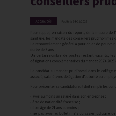
conseillers pr
Actualités
Publié le
14/11/2022
Pour rappel, en raison du report, de la mesure de l
sanitaire, les mandats des conseillers prud’hommes 
Le renouvellement général a pour objet de pourvoir,
durée de 3 ans.
Un certain nombre de postes restant vacants, les 
désignations complémentaires du mandat 2023-2025
Le candidat au mandat prud’homal dans le collège em
associé, salarié avec délégation d’autorité ou employe
Pour présenter sa candidature, il doit remplir les cond
• avoir au moins un salarié dans son entreprise ;
• être de nationalité française ;
• être âgé de 21 ans au moins ;
• ne pas avoir au bulletin n°2 du casier judiciaire