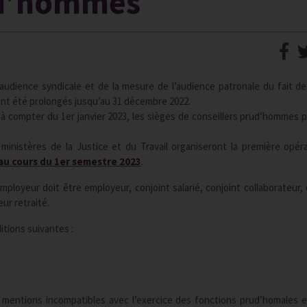
ud’hommes
’audience syndicale et de la mesure de l’audience patronale du fait de 
ont été prolongés jusqu’au 31 décembre 2022.
 à compter du 1er janvier 2023, les sièges de conseillers prud’hommes 
ministères de la Justice et du Travail organiseront la première opér
au cours du 1er semestre 2023
.
ployeur doit être employeur, conjoint salarié, conjoint collaborateur, 
ur retraité.
itions suivantes :
 de mentions incompatibles avec l’exercice des fonctions prud’homales e