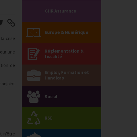
GHR Assurance
Europe & Numérique
la crise
Réglementation &
pour une
fiscalité
ation de
Emploi, Formation et
Handicap
conjoint
Social
RSE
t n’être