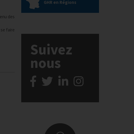
GHR en Régions
tenu des
se faire
Suivez
nous