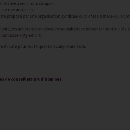
relative à ses droits civiques ;
sur une autre liste.
 être proposé par une organisation syndicale ou professionnelle qui a ob
ntaire, les adhérents employeurs souhaitant se présenter sont invités à 
c.dufraisseix@gni-hcr.fr
.
tre écoute pour toute question complémentaire.
ges de conseillers prud’hommes