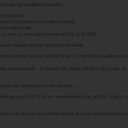
it remplir les conditions suivantes :
jour d’absence,
heures en produisant un certificat médical,
a sécurité sociale,
e ou dans un autre pays membre de l’UE ou de l’EEE.
ence variable selon le type d’arrêt de travail.
ofessionnelle ou d’accident de trajet : le maintien de salaire est d
die professionnelle : le maintien de salaire est donc dû à partir du 
salaire par l’employeur se déroule ainsi :
riés perçoivent 90 % de leur rémunération brute, puis les 30 jours s
hacun de 10 jours, par période entière de 5 ans d’ancienneté en s