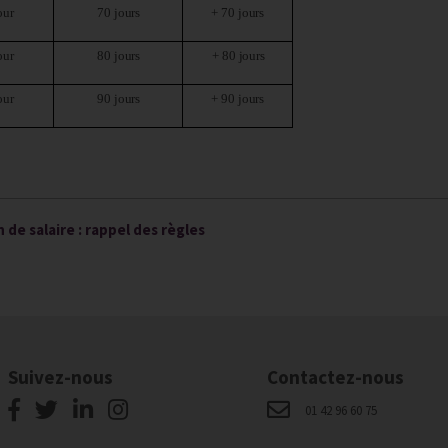
our
70
jours
+ 70
jours
our
80
jours
+ 80
jours
our
90
jours
+ 90
jours
 de salaire : rappel des règles
Suivez-nous
Contactez-nous
01 42 96 60 75