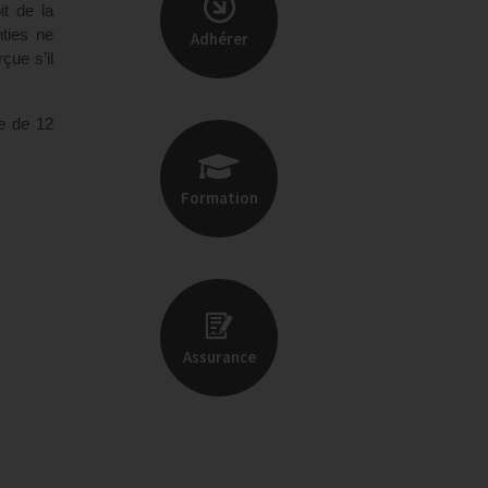
t de la
ties ne
Adhérer
çue s’il
e de 12
Formation
Assurance