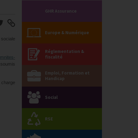
GHR Assurance
Europe & Numérique
 sociale
Réglementation &
fiscalité
emnites-
s soumis
Emploi, Formation et
Handicap
a charge
Social
RSE