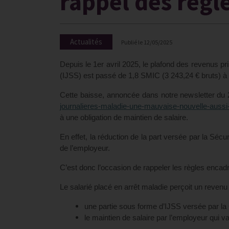
rappel des règl
Actualités
Publié le
12/05/2025
Depuis le 1er avril 2025, le plafond des revenus pr
(IJSS) est passé de 1,8 SMIC (3 243,24 € bruts) à 
Cette baisse, annoncée dans notre newsletter du 28
journalieres-maladie-une-mauvaise-nouvelle-aussi
à une obligation de maintien de salaire.
En effet, la réduction de la part versée par la Séc
de l’employeur.
C’est donc l’occasion de rappeler les règles encadr
Le salarié placé en arrêt maladie perçoit un reven
une partie sous forme d’IJSS versée par l
le maintien de salaire par l’employeur qui var