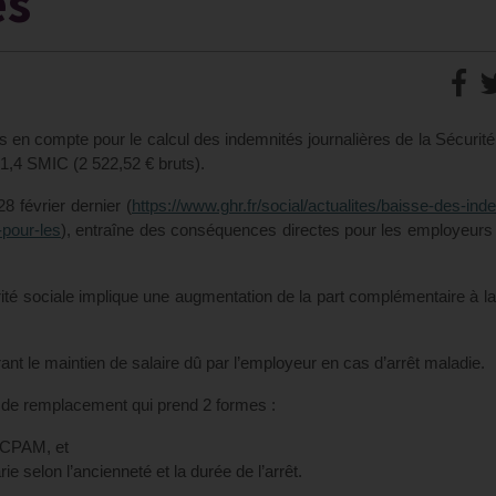
es
is en compte pour le calcul des indemnités journalières de la Sécurité
1,4 SMIC (2 522,52 € bruts).
 février dernier (
https://www.ghr.fr/social/actualites/baisse-des-ind
-pour-les
), entraîne des conséquences directes pour les employeur
urité sociale implique une augmentation de la part complémentaire à l
ant le maintien de salaire dû par l’employeur en cas d’arrêt maladie.
u de remplacement qui prend 2 formes :
a CPAM, et
ie selon l’ancienneté et la durée de l’arrêt.