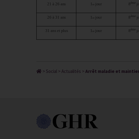
ème
21 à 26
ans
1
jour
8
j
er
ème
26 à 31
ans
1
jour
8
j
er
ème
31 ans et
plus
1
jour
8
j
er
>
Social
>
Actualités
>
Arrêt maladie et maintien