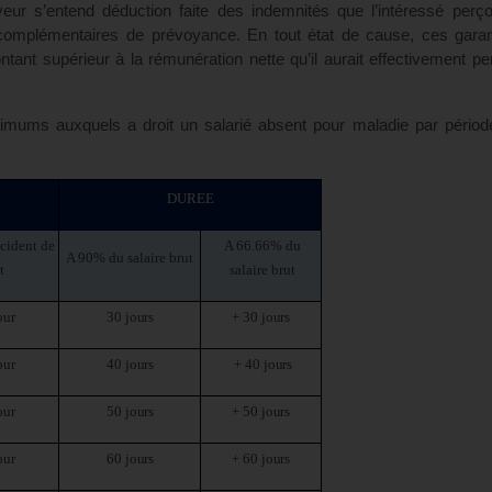
r s’entend déduction faite des indemnités que l’intéressé perçoi
 complémentaires de prévoyance. En tout état de cause, ces garan
tant supérieur à la rémunération nette qu’il aurait effectivement per
mums auxquels a droit un salarié absent pour maladie par périod
DUREE
cident de
A 66.66% du
A 90% du salaire brut
t
salaire brut
our
30
jours
+ 30
jours
our
40
jours
+ 40
jours
our
50
jours
+ 50
jours
our
60
jours
+ 60
jours