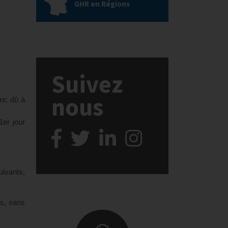
GHR en Régions
Suivez
nous
onc dû à
1er jour
uivants,
us, sans