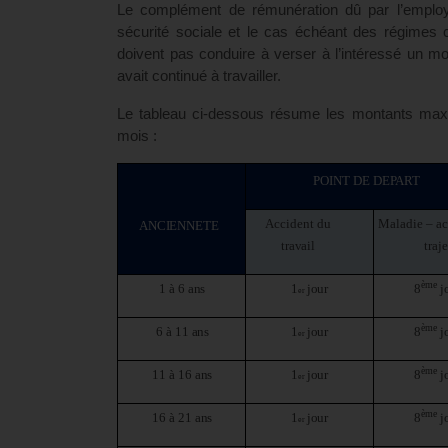
Le complément de rémunération dû par l’employeu
sécurité sociale et le cas échéant des régimes
doivent pas conduire à verser à l’intéressé un mon
avait continué à travailler.
Le tableau ci-dessous résume les montants maxi
mois :
POINT DE
DEPART
Accident du
Maladie – ac
ANCIENNETE
travail
traje
ème
1 à 6
ans
1
jour
8
j
er
ème
6 à 11
ans
1
jour
8
j
er
ème
11 à 16
ans
1
jour
8
j
er
ème
16 à 21
ans
1
jour
8
j
er