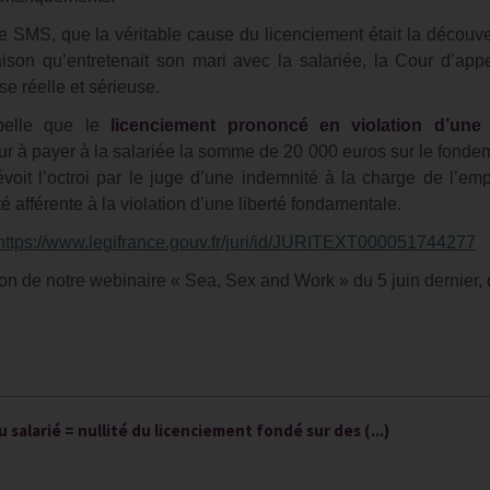
 de SMS, que la véritable cause du licenciement était la découve
aison qu’entretenait son mari avec la salariée, la Cour d’appe
e réelle et sérieuse.
ppelle que le
licenciement prononcé en violation d’une l
 à payer à la salariée la somme de 20 000 euros sur le fonde
évoit l’octroi par le juge d’une indemnité à la charge de l’emp
é afférente à la violation d’une liberté fondamentale.
https://www.legifrance.gouv.fr/juri/id/JURITEXT000051744277
on de notre webinaire « Sea, Sex and Work » du 5 juin dernier,
u salarié = nullité du licenciement fondé sur des (...)