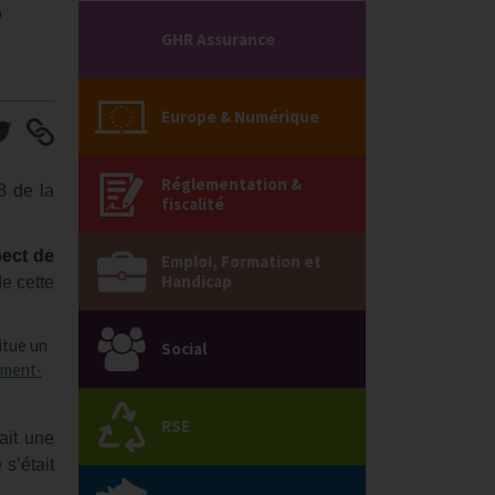
s
GHR Assurance
Europe & Numérique
Réglementation &
8 de la
fiscalité
pect de
Emploi, Formation et
Handicap
de cette
titue un
Social
iement-
RSE
ait une
s’était