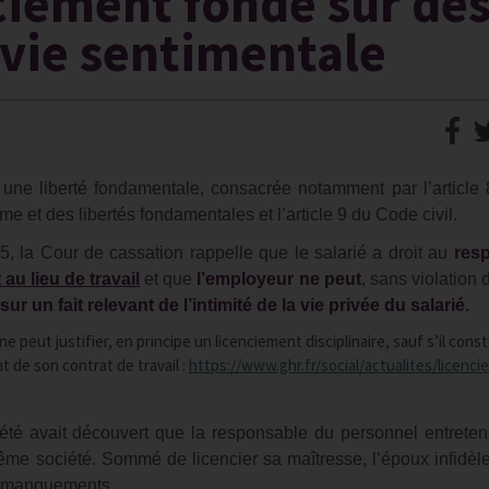
nciement fondé sur de
a vie sentimentale
e une liberté fondamentale, consacrée notamment par l’article 
 et des libertés fondamentales et l’article 9 du Code civil.
5, la Cour de cassation rappelle que le salarié a droit au
res
u lieu de travail
et que
l’employeur ne peut
, sans violation 
r un fait relevant de l’intimité de la vie privée du salarié.
 ne peut justifier, en principe un licenciement disciplinaire, sauf s’il cons
 de son contrat de travail :
https://www.ghr.fr/social/actualites/licenc
iété avait découvert que la responsable du personnel entreten
ême société. Sommé de licencier sa maîtresse, l’époux infidèle 
rs manquements.