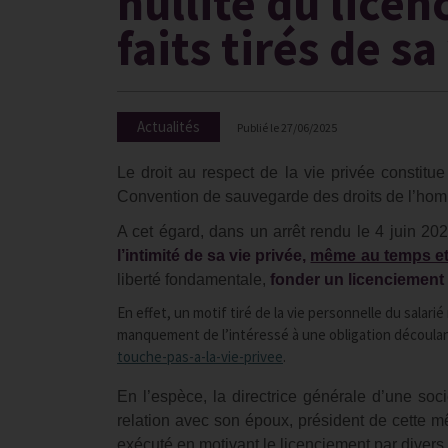
nullité du lice
faits tirés de s
Actualités
Publié le
27/06/2025
Le droit au respect de la vie privée constitu
Convention de sauvegarde des droits de l’homme
A cet égard, dans un arrêt rendu le 4 juin 202
l’intimité de sa vie privée,
même au temps et a
liberté fondamentale,
fonder un licenciement su
En effet, un motif tiré de la vie personnelle du salarié
manquement de l’intéressé à une obligation découlant
touche-pas-a-la-vie-privee
.
En l’espèce, la directrice générale d’une soc
relation avec son époux, président de cette m
exécuté en motivant le licenciement par dive