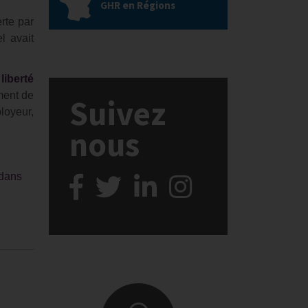
GHR en Régions
rte par
l avait
iberté
ment de
Suivez
loyeur,
nous
dans