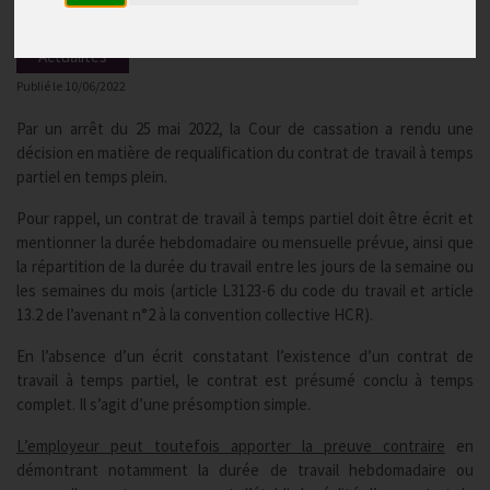
Actualités
Publié le
10/06/2022
Par un arrêt du 25 mai 2022, la Cour de cassation a rendu une
décision en matière de requalification du contrat de travail à temps
partiel en temps plein.
Pour rappel, un contrat de travail à temps partiel doit être écrit et
mentionner la durée hebdomadaire ou mensuelle prévue, ainsi que
la répartition de la durée du travail entre les jours de la semaine ou
les semaines du mois (article L3123-6 du code du travail et article
13.2 de l’avenant n°2 à la convention collective HCR).
En l’absence d’un écrit constatant l’existence d’un contrat de
travail à temps partiel, le contrat est présumé conclu à temps
complet. Il s’agit d’une présomption simple.
L’employeur peut toutefois apporter la preuve contraire
en
démontrant notamment la durée de travail hebdomadaire ou