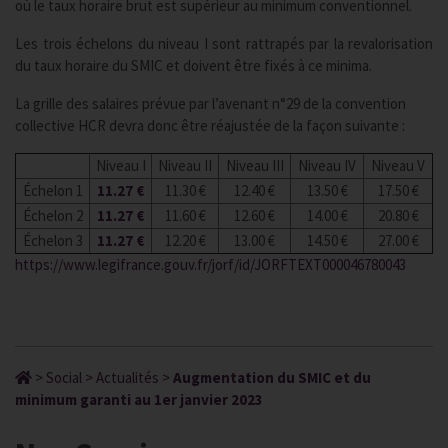
où le taux horaire brut est supérieur au minimum conventionnel.
Les trois échelons du niveau I sont rattrapés par la revalorisation
du taux horaire du SMIC et doivent être fixés à ce minima.
La grille des salaires prévue par l’avenant n°29 de la convention
collective HCR devra donc être réajustée de la façon suivante :
Niveau I
Niveau II
Niveau III
Niveau IV
Niveau V
Échelon 1
11.27 €
11.30 €
12.40 €
13.50 €
17.50 €
Échelon 2
11.27 €
11.60 €
12.60 €
14.00 €
20.80 €
Échelon 3
11.27 €
12.20 €
13.00 €
14.50 €
27.00 €
https://www.legifrance.gouv.fr/jorf/id/JORFTEXT000046780043
>
Social
>
Actualités
>
Augmentation du SMIC et du
minimum garanti au 1er janvier 2023