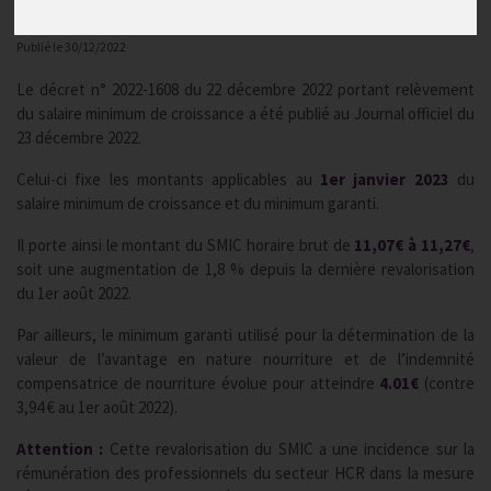
Actualités
Publié le
30/12/2022
Le décret n° 2022-1608 du 22 décembre 2022 portant relèvement
du salaire minimum de croissance a été publié au Journal officiel du
23 décembre 2022.
Celui-ci fixe les montants applicables au
1er janvier 2023
du
salaire minimum de croissance et du minimum garanti.
Il porte ainsi le montant du SMIC horaire brut de
11,07€ à 11,27€
,
soit une augmentation de 1,8 % depuis la dernière revalorisation
du 1er août 2022.
Par ailleurs, le minimum garanti utilisé pour la détermination de la
valeur de l’avantage en nature nourriture et de l’indemnité
compensatrice de nourriture évolue pour atteindre
4.01€
(contre
3,94 € au 1er août 2022).
Attention :
Cette revalorisation du SMIC a une incidence sur la
rémunération des professionnels du secteur HCR dans la mesure