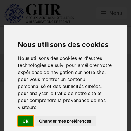
Menu
Social
Nous utilisons des cookies
Nous utilisons des cookies et d'autres
Actualités
Les obligations liées à l’embauche
technologies de suivi pour améliorer votre
Les obligations liées à l’exécution du contrat de travail
expérience de navigation sur notre site,
Les obligations liées à l’extinction du contrat
pour vous montrer un contenu
personnalisé et des publicités ciblées,
Augmentation du SMIC et du
pour analyser le trafic de notre site et
pour comprendre la provenance de nos
minimum garanti au 1er
visiteurs.
janvier 2023
OK
Changer mes préférences