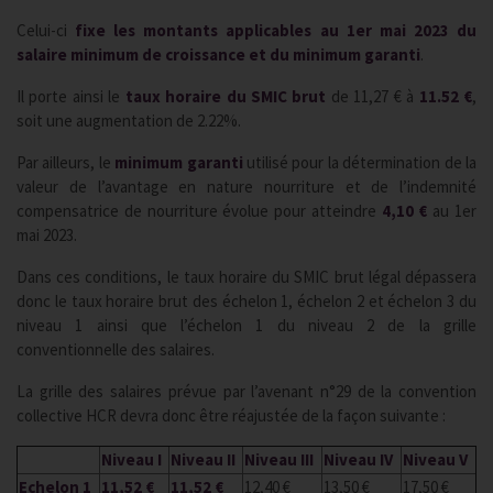
Celui-ci
fixe les montants applicables au 1er mai 2023 du
salaire minimum de croissance et du minimum garanti
.
Il porte ainsi le
taux horaire du SMIC brut
de 11,27 € à
11.52 €
,
soit une augmentation de 2.22%.
Par ailleurs, le
minimum garanti
utilisé pour la détermination de la
valeur de l’avantage en nature nourriture et de l’indemnité
compensatrice de nourriture évolue pour atteindre
4,10 €
au 1er
mai 2023.
Dans ces conditions, le taux horaire du SMIC brut légal dépassera
donc le taux horaire brut des échelon 1, échelon 2 et échelon 3 du
niveau 1 ainsi que l’échelon 1 du niveau 2 de la grille
conventionnelle des salaires.
La grille des salaires prévue par l’avenant n°29 de la convention
collective HCR devra donc être réajustée de la façon suivante :
Niveau I
Niveau II
Niveau III
Niveau IV
Niveau V
Echelon 1
11,52 €
11,52 €
12,40 €
13,50 €
17,50 €