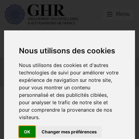
Menu
Social
Nous utilisons des cookies
Actualités
Les obligations liées à l’embauche
Nous utilisons des cookies et d'autres
Les obligations liées à l’exécution du contrat de travail
technologies de suivi pour améliorer votre
expérience de navigation sur notre site,
Les obligations liées à l’extinction du contrat
pour vous montrer un contenu
personnalisé et des publicités ciblées,
Augmentation du SMIC et du
pour analyser le trafic de notre site et
minimum garanti au 1er mai
pour comprendre la provenance de nos
visiteurs.
2023
OK
Changer mes préférences