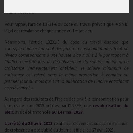
Actualités
Publié le
28/04/2023
Pour rappel, l’article L3231-6 du code du travail prévoit que le SMIC
légal est revalorisé chaque année au 1er janvier.
Néanmoins, l’article L3231-5 du code du travail dispose que
«
lorsque l’indice national des prix à la consommation atteint un
niveau correspondant à une hausse d’au moins 2 % par rapport à
l’indice constaté lors de l’établissement du salaire minimum de
croissance immédiatement antérieur, le salaire minimum de
croissance est relevé dans la même proportion à compter du
premier jour du mois qui suit la publication de l’indice entraînant
ce relèvement
».
Au regard des résultats de l’indice des prix à la consommation pour
le mois de mars 2023 publiés par l’INSEE, une
revalorisation du
SMIC
avait été annoncée
au 1er mai 2023
.
L’arrêté du 26 avril 2023
relatif au relèvement du salaire minimum
de croissance a été publié au Journal officiel du 27 avril 2023.