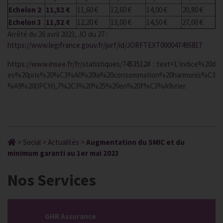
Echelon 2
11,52 €
11,60 €
12,60 €
14,00 €
20,80 €
Echelon 3
11,52 €
12,20 €
13,00 €
14,50 €
27,00 €
Arrêté du 26 avril 2023, JO du 27 :
https://www.legifrance.gouv.fr/jorf/id/JORFTEXT000047495817
https://www.insee.fr/fr/statistiques/7453512# : :text=L
’indice%20d
es%20prix%20%C3%A0%20la%20consommation%20harmonis%C3
%A9%20(IPCH),7%2C3%20%25%20en%20f%C3%A9vrier.
>
Social
>
Actualités
>
Augmentation du SMIC et du
minimum garanti au 1er mai 2023
Nos Services
GHR Assurance