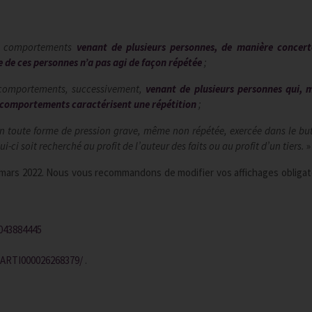
ou comportements
venant de plusieurs personnes, de manière concer
e de ces personnes n’a pas agi de façon répétée
;
 comportements, successivement,
venant de plusieurs personnes qui,
u comportements caractérisent une répétition
;
en toute forme de pression grave, même non répétée, exercée dans le but
-ci soit recherché au profit de l’auteur des faits ou au profit d’un tiers.
»
31 mars 2022. Nous vous recommandons de modifier vos affichages obligat
0043884445
GIARTI000026268379/
.