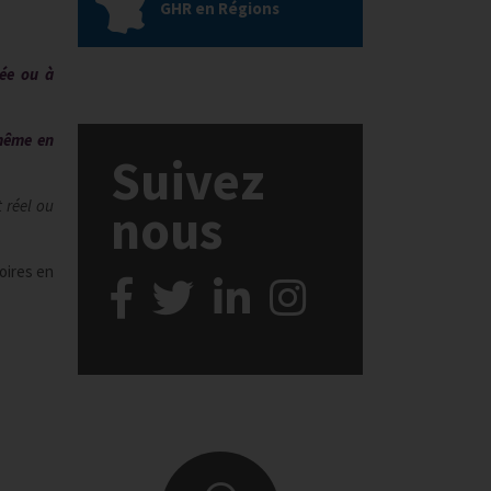
GHR en Régions
tée ou à
 même en
Suivez
 réel ou
nous
oires en