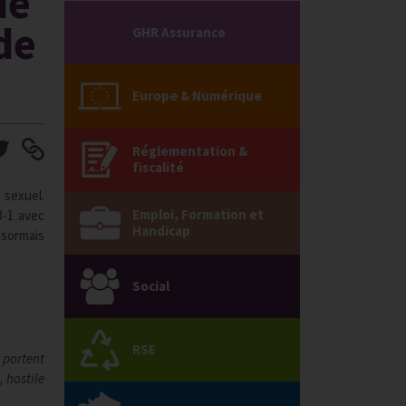
de
de
GHR Assurance
Europe & Numérique
Réglementation &
fiscalité
 sexuel.
Emploi, Formation et
3-1 avec
Handicap
ésormais
Social
RSE
 portent
 hostile