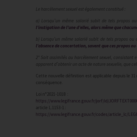
Le harcèlement sexuel est également constitué :
a) Lorsqu’un même salarié subit de tels propos 
l’instigation de l’une d’elles, alors même que chacun
b) Lorsqu’un même salarié subit de tels propos ou
l’absence de concertation, savent que ces propos o
2° Soit assimilés au harcèlement sexuel, consistant 
apparent d’obtenir un acte de nature sexuelle, que celui
Cette nouvelle définition est applicable depuis le 
conséquence.
Loi n°2021-1018 :
https://www.legifrance.gouv.fr/jorf/id/JORFTEXT00
article L.1153-1 :
https://www.legifrance.gouv.fr/codes/article_lc/LE