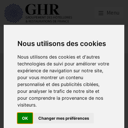
Menu
Social
Nous utilisons des cookies
Nous utilisons des cookies et d'autres
Actualités
Les obligations liées à l’embauche
technologies de suivi pour améliorer votre
Les obligations liées à l’exécution du contrat de travail
expérience de navigation sur notre site,
Les obligations liées à l’extinction du contrat
pour vous montrer un contenu
personnalisé et des publicités ciblées,
HCR les chiffres clés – Juin
pour analyser le trafic de notre site et
pour comprendre la provenance de nos
2026
visiteurs.
OK
Changer mes préférences
Actualités