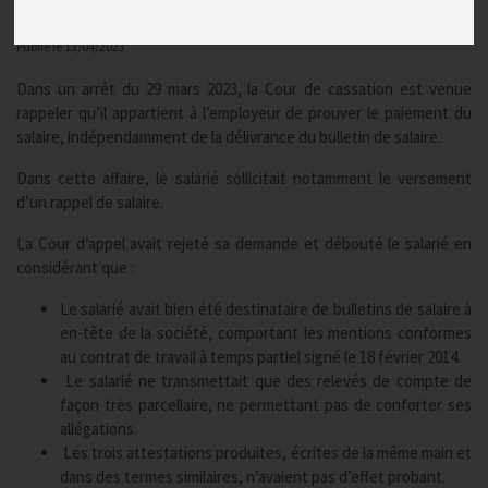
Actualités
Publié le
13/04/2023
Dans un arrêt du 29 mars 2023, la Cour de cassation est venue
rappeler qu’il appartient à l’employeur de prouver le paiement du
salaire, indépendamment de la délivrance du bulletin de salaire.
Dans cette affaire, le salarié sollicitait notamment le versement
d’un rappel de salaire.
La Cour d’appel avait rejeté sa demande et débouté le salarié en
considérant que :
Le salarié avait bien été destinataire de bulletins de salaire à
en-tête de la société, comportant les mentions conformes
au contrat de travail à temps partiel signé le 18 février 2014.
Le salarié ne transmettait que des relevés de compte de
façon très parcellaire, ne permettant pas de conforter ses
allégations.
Les trois attestations produites, écrites de la même main et
dans des termes similaires, n’avaient pas d’effet probant.