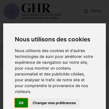
Menu
Social
Nous utilisons des cookies
Actualités
Les obligations liées à l’embauche
Nous utilisons des cookies et d'autres
technologies de suivi pour améliorer votre
Les obligations liées à l’exécution du contrat de travail
expérience de navigation sur notre site,
Les obligations liées à l’extinction du contrat
pour vous montrer un contenu
personnalisé et des publicités ciblées,
La délivrance du bulletin de
pour analyser le trafic de notre site et
salaire ne constitue pas une
pour comprendre la provenance de nos
visiteurs.
présomption de paiement
OK
Changer mes préférences