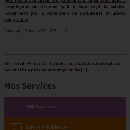
plus une présomption de paiement. Il appartient donc à
l’employeur de prouver qu’il a bien payé le salaire,
notamment par la production de documents et pièces
comptables
.
Cass. soc., 29 mars 2023, n°21-19.631
>
Social
>
Actualités
>
La délivrance du bulletin de salaire
ne constitue pas une présomption de (...)
Nos Services
GHR Assurance
Europe & Numérique