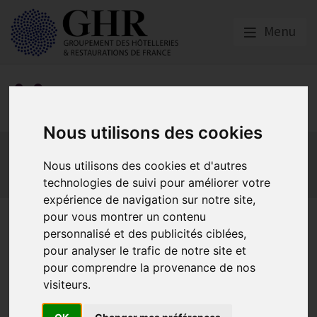
Menu
Social
Nous utilisons des cookies
Actualités
Les obligations liées à l’embauche
Les obligations liées à l’exécution du contrat de travail
Nous utilisons des cookies et d'autres
technologies de suivi pour améliorer votre
Les obligations liées à l’extinction du contrat
expérience de navigation sur notre site,
pour vous montrer un contenu
La présomption de démission
personnalisé et des publicités ciblées,
est-elle exclusive du droit de
pour analyser le trafic de notre site et
pour comprendre la provenance de nos
licencier le salarié pour
visiteurs.
faute ?