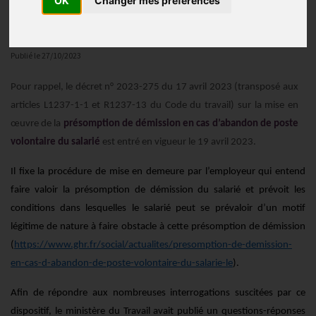
OK
Changer mes préférences
Actualités
Publié le
27/10/2023
Pour rappel, le décret n° 2023-275 du 17 avril 2023 (transposé aux
articles L1237-1-1 et R1237-13 du Code du travail) sur la mise en
œuvre de la
présomption de démission en cas d’abandon de poste
volontaire du salarié
est entré en vigueur le 19 avril 2023.
Il fixe la procédure de mise en demeure par l’employeur qui entend
faire valoir la présomption de démission du salarié et prévoit les
conditions dans lesquelles le salarié peut se prévaloir d’un motif
légitime de nature à faire obstacle à cette présomption de démission
(
https://www.ghr.fr/social/actualites/presomption-de-demission-
en-cas-d-abandon-de-poste-volontaire-du-salarie-le
).
Afin de répondre aux nombreuses interrogations suscitées par ce
dispositif, le ministère du Travail avait publié un questions-réponses