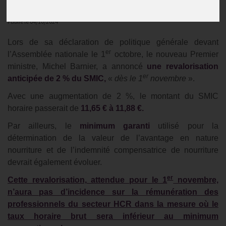
Actualités
Publié le
04/10/2024
Lors de sa déclaration de politique générale devant
er
l’Assemblée nationale le 1
octobre, le nouveau Premier
ministre, Michel Barnier, a annoncé
une revalorisation
er
anticipée de 2 % du SMIC,
«
dès le 1
novembre
».
Avec une augmentation de 2 %, le montant du SMIC
horaire passerait de
11,65 € à 11,88 €.
Par ailleurs, le
minimum garanti
utilisé pour la
détermination de la valeur de l’avantage en nature
nourriture et de l’indemnité compensatrice de nourriture
devrait également évoluer.
er
Cette revalorisation, attendue pour le 1
novembre,
n’aura pas d’incidence sur la rémunération des
professionnels du secteur HCR dans la mesure où le
taux horaire brut sera inférieur au minimum