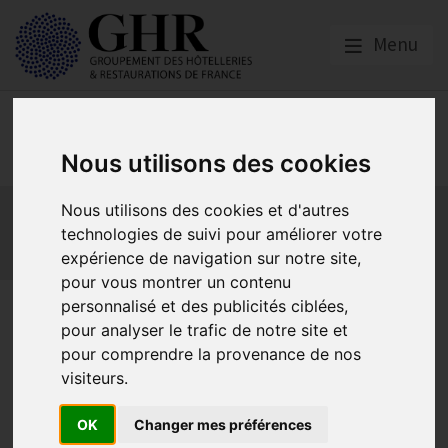
Menu
Social
Nous utilisons des cookies
Actualités
Les obligations liées à l’embauche
Nous utilisons des cookies et d'autres
Les obligations liées à l’exécution du contrat de travail
technologies de suivi pour améliorer votre
expérience de navigation sur notre site,
Les obligations liées à l’extinction du contrat
pour vous montrer un contenu
personnalisé et des publicités ciblées,
La revalorisation du SMIC
pour analyser le trafic de notre site et
annoncée pour le 1er
pour comprendre la provenance de nos
visiteurs.
novembre 2024
OK
Changer mes préférences