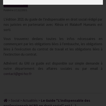
Actualités
Publié le
17/12/2021
L’édition 2021 du guide de l’indispensable en droit social rédigé par
nos juristes en partenariat avec Klésia et Malakoff Humanis est
sorti.
Vous trouverez dedans toutes les infos nécessaires en
commençant par les obligations liées à l’embauche, les obligations
liées à l’exécution du contrat de travail et les obligations liées à
l’extinction du contrat.
Adhérent du GNI ce guide est disponible sur simple demande à
notre département des affaires sociales ou par email à
contact@gni-hcr.fr
>
Social
>
Actualités
>
Le Guide "L’indispensable des
professionnels HCRD en droit social" est (...)