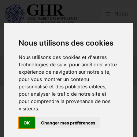
Menu
Social
Nous utilisons des cookies
Nous utilisons des cookies et d'autres
Actualités
Les obligations liées à l’embauche
technologies de suivi pour améliorer votre
Les obligations liées à l’exécution du contrat de travail
expérience de navigation sur notre site,
pour vous montrer un contenu
Les obligations liées à l’extinction du contrat
personnalisé et des publicités ciblées,
pour analyser le trafic de notre site et
Le Guide "L’indispensable des
pour comprendre la provenance de nos
professionnels HCRD en droit
visiteurs.
social" est sorti
OK
Changer mes préférences