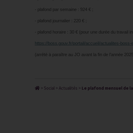
- plafond par semaine : 924 € ;
- plafond journalier : 220 € ;
- plafond horaire : 30 € (pour une durée du travail i
https://boss.gouv.fr/portail/accueil/actualites-boss
(arrêté à paraître au JO avant la fin de l’année 2025
>
Social
>
Actualités
>
Le plafond mensuel de la s