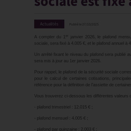
sociale est fixé
Actualités
Publié le
27/10/2025
er
A compter du 1
janvier 2026, le plafond mensue
sociale, sera fixé à 4.005 €, et le plafond annuel 
Un arrêté fixant le niveau du plafond sera publié a
sera mis à jour au 1er janvier 2026.
Pour rappel, le plafond de la sécurité sociale co
pour le calcul de certaines cotisations, principa
référence pour la définition de l’assiette de certaine
Vous trouverez ci-dessous les différentes valeurs 
- plafond trimestriel : 12.015 € ;
- plafond mensuel : 4.005 € ;
- plafond par quinzaine : 2.003 € ;