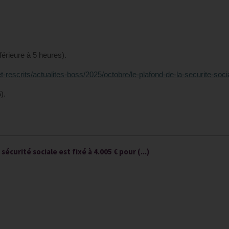
nférieure à 5 heures).
-et-rescrits/actualites-boss/2025/octobre/le-plafond-de-la-securite-soci
).
écurité sociale est fixé à 4.005 € pour (...)