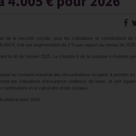
 à 4.005 € pour 2026
l de la sécurité sociale, pour les cotisations et contributions de 
à 48.060 €, soit une augmentation de 2 % par rapport au niveau de 2025
vant la fin de l’année 2025. Le chapitre 6 de la rubrique « Assiette gé
rrespond au montant maximal des rémunérations ou gains à prendre e
lement les cotisations d’assurance vieillesse de base, et sert égal
s contributions et le calcul des droits sociaux.
du plafond pour 2026 :