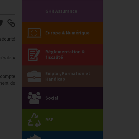
GHR Assurance
Europe & Numérique
sécurité
.
Réglementation &
fiscalité
nérale »
Emploi, Formation et
n compte
Handicap
ement de
Social
RSE