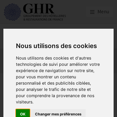
Menu
Social
Nous utilisons des cookies
Actualités
Les obligations liées à l’embauche
Nous utilisons des cookies et d'autres
Les obligations liées à l’exécution du contrat de travail
technologies de suivi pour améliorer votre
Les obligations liées à l’extinction du contrat
expérience de navigation sur notre site,
pour vous montrer un contenu
LFSS 2026 : décryptage
personnalisé et des publicités ciblées,
pour analyser le trafic de notre site et
simplifié des mesures
pour comprendre la provenance de nos
adoptées
visiteurs.
OK
Changer mes préférences