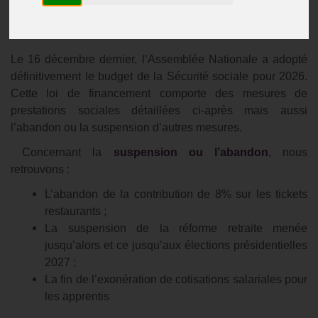
Actualités
Publié le
24/12/2025
Le 16 décembre dernier, l’Assemblée Nationale a adopté
définitivement le budget de la Sécurité sociale pour 2026.
Cette loi de financement comporte des mesures de
prestations sociales détaillées ci-après mais aussi
l’abandon ou la suspension d’autres mesures.
Concernant la
suspension ou l’abandon
, nous
retrouvons :
L’abandon de la contribution de 8% sur les tickets
restaurants ;
La suspension de la réforme retraite menée
jusqu’alors et ce jusqu’aux élections présidentielles
2027 ;
La fin de l’exonération de cotisations salariales pour
les apprentis