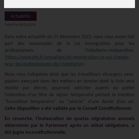
Actualités
Publié le
26/01/2024
Dans notre actualité du 21 décembre 2023, nous vous avons fait
part des nouveautés de la Loi immigration pour les
professionnels de l’hôtellerie-restauration.
(
https://www.ghr.fr/actualites/loi-immigration-ce-qui-change-
pour-les-professionnels-de-l-hotellerie
).
Nous vous indiquions ainsi que les travailleurs étrangers sans-
papiers exerçant dans des métiers en tension dont la liste sera
établie par décret, pourront solliciter auprès du préfet
l’obtention d’un titre de séjour temporaire portant la mention
“travailleur temporaire” ou “salarié” d’une durée d’un an.
Cette disposition a été validée par le Conseil Constitutionnel.
En revanche, l’instauration de quotas migratoires annuels
déterminés par le Parlement après un débat obligatoire, a
été jugée inconstitutionnelle.