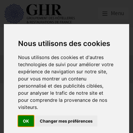
Menu
Social
Nous utilisons des cookies
Nous utilisons des cookies et d'autres
Actualités
Les obligations liées à l’embauche
technologies de suivi pour améliorer votre
Les obligations liées à l’exécution du contrat de travail
expérience de navigation sur notre site,
Les obligations liées à l’extinction du contrat
pour vous montrer un contenu
personnalisé et des publicités ciblées,
Loi immigration : Censure
pour analyser le trafic de notre site et
pour comprendre la provenance de nos
partielle par le Conseil
visiteurs.
constitutionnel dans sa
OK
Changer mes préférences
décision le 25 janvier 2024