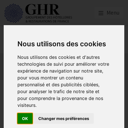
Menu
Social
Nous utilisons des cookies
Nous utilisons des cookies et d'autres
Actualités
Les obligations liées à l’embauche
technologies de suivi pour améliorer votre
Les obligations liées à l’exécution du contrat de travail
expérience de navigation sur notre site,
Les obligations liées à l’extinction du contrat
pour vous montrer un contenu
personnalisé et des publicités ciblées,
Mise à jour du guide Élections
pour analyser le trafic de notre site et
du CSE – Entreprises jusqu’à
pour comprendre la provenance de nos
visiteurs.
20 salariés
OK
Changer mes préférences