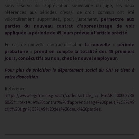
sous réserve de l’appréciation souveraine du juge, les deux
références aux périodes d’essai de droit commun ont été
volontairement supprimées, pour, justement,
permettre aux
parties du nouveau contrat d’apprentissage de voir
appliquée la période de 45 jours prévue à l’article précité
.
En cas de nouvelle contractualisation
la nouvelle « période
probatoire » prend en compte la totalité des 45 premiers
jours, consécutifs ou non, chez le nouvel employeur
.
Pour plus de précision le département social du GNI se tient à
votre disposition
Référence :
https://www.legifrance.gouv.fr/codes/article_lc/LEGIARTI00003738
6025# : :text=Le%20contrat%20d’apprentissage%20peut,%C3%A9
crit%20sign%C3%A9%20des%20deux%20parties.