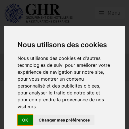
Menu
Social
Nous utilisons des cookies
Nous utilisons des cookies et d'autres
Actualités
Les obligations liées à l’embauche
technologies de suivi pour améliorer votre
Les obligations liées à l’exécution du contrat de travail
expérience de navigation sur notre site,
Les obligations liées à l’extinction du contrat
pour vous montrer un contenu
personnalisé et des publicités ciblées,
Période probatoire des
pour analyser le trafic de notre site et
apprentis en cas de nouveau
pour comprendre la provenance de nos
visiteurs.
contrat conclu pour achever
la formation : l’interprétation
OK
Changer mes préférences