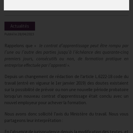
du Ministère du travail
Actualités
Publié le
28/04/2023
Rappelons que «
le contrat d’apprentissage peut être rompu par
l’une ou l’autre des parties jusqu’à l’échéance des quarante-cinq
premiers jours, consécutifs ou non, de formation pratique en
entreprise effectuée par l’apprenti
».
Depuis un changement de rédaction de l’article L.6222-18 code du
travail (entré en vigueur le 1er janvier 2019) des doutes existaient
sur la possibilité de prévoir ou non une nouvelle période probatoire
lorsqu’un nouveau contrat d’apprentissage était conclu avec un
nouvel employeur pour achever la formation.
Nous avons donc sollicité l’avis du Ministère du travail. Nous vous
partageons leur interprétation :
En l’absence de jurisprudence depuis la modification des textes, et