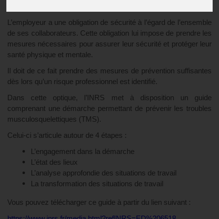
Publié le
29/03/2024
L’employeur a une obligation de sécurité à l’égard de l’ensemble
de ses collaborateurs. Cette obligation lui impose de prendre les
mesures nécessaires pour assurer leur sécurité et protéger leur
santé physique et mentale.
Il doit de ce fait prendre des mesures de prévention suffisantes
dès lors qu’un risque professionnel est identifié.
Dans cette optique, l’INRS met à disposition un guide
comprenant une démarche permettant de prévenir les troubles
musculosquelettiques (TMS).
Celui-ci s’articule autour de 4 étapes :
L’engagement dans la démarche
L’état des lieux
L’analyse approfondie des situations de travail
La transformation des situations de travail
Vous pouvez télécharger ce guide à partir du lien suivant :
https://www.inrs.fr/media.html?refINRS=ED%206518