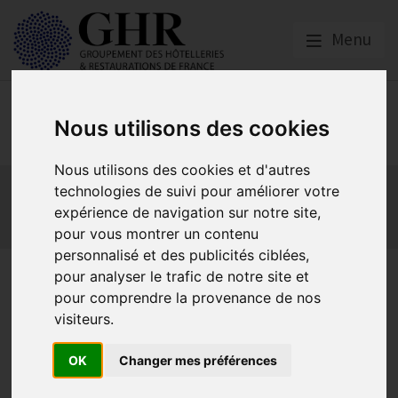
Menu
Social
Nous utilisons des cookies
Nous utilisons des cookies et d'autres
Actualités
Les obligations liées à l’embauche
technologies de suivi pour améliorer votre
Les obligations liées à l’exécution du contrat de travail
expérience de navigation sur notre site,
Les obligations liées à l’extinction du contrat
pour vous montrer un contenu
personnalisé et des publicités ciblées,
Prévention des troubles
pour analyser le trafic de notre site et
pour comprendre la provenance de nos
musculosquelettiques
visiteurs.
OK
Changer mes préférences
Actualités