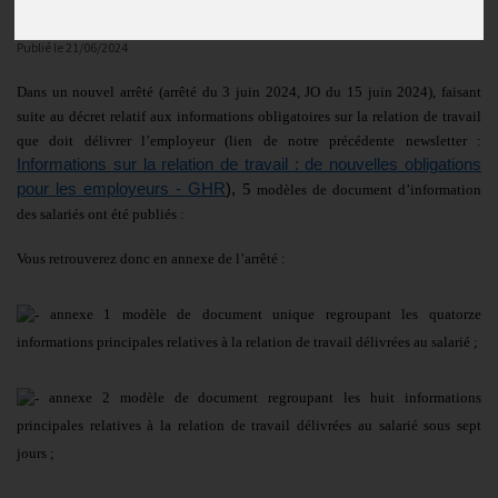
Actualités
Publié le
21/06/2024
Dans un nouvel arrêté (arrêté du 3 juin 2024, JO du 15 juin 2024), faisant
suite au décret relatif aux informations obligatoires sur la relation de travail
que doit délivrer l’employeur (lien de notre précédente newsletter :
Informations sur la relation de travail : de nouvelles obligations
pour les employeurs - GHR
),
5
modèles de document d’information
des salariés ont été publiés :
Vous retrouverez donc en annexe de l’arrêté :
annexe 1 modèle de document unique regroupant les quatorze
informations principales relatives à la relation de travail délivrées au salarié ;
annexe 2 modèle de document regroupant les huit informations
principales relatives à la relation de travail délivrées au salarié sous sept
jours ;