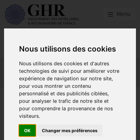
Menu
Social
Nous utilisons des cookies
Nous utilisons des cookies et d'autres
Actualités
Les obligations liées à l’embauche
technologies de suivi pour améliorer votre
Les obligations liées à l’exécution du contrat de travail
expérience de navigation sur notre site,
Les obligations liées à l’extinction du contrat
pour vous montrer un contenu
personnalisé et des publicités ciblées,
Publication de modèles
pour analyser le trafic de notre site et
d’information des salariés
pour comprendre la provenance de nos
visiteurs.
sur la relation de travail
OK
Changer mes préférences