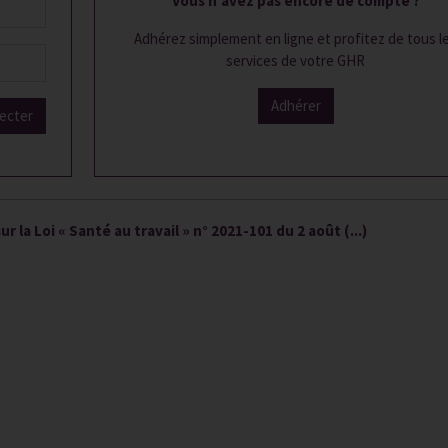
Vous n'avez pas encore de compte ?
Adhérez simplement en ligne et profitez de tous l
services de votre GHR
Adhérer
ecter
r la Loi « Santé au travail » n° 2021-101 du 2 août (...)