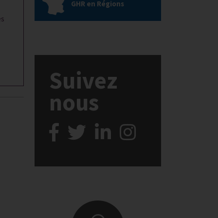
GHR en Régions
es
Suivez
nous