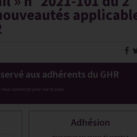
il » n° 2021-101 du 2
 nouveautés applicabl
2
réservé aux adhérents du GHR
z vous connecter pour voir la suite.
Adhésion