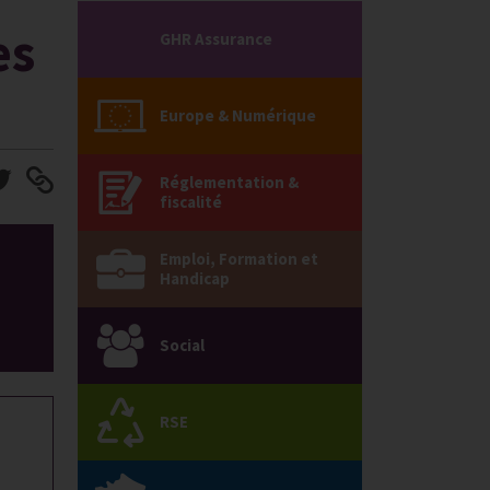
es
GHR Assurance
Europe & Numérique
Réglementation &
fiscalité
Emploi, Formation et
Handicap
Social
RSE