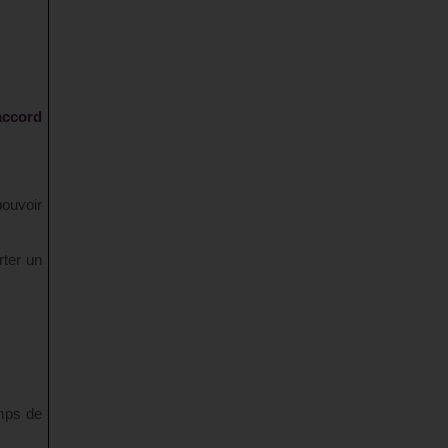
 accord
pouvoir
ter un
mps de