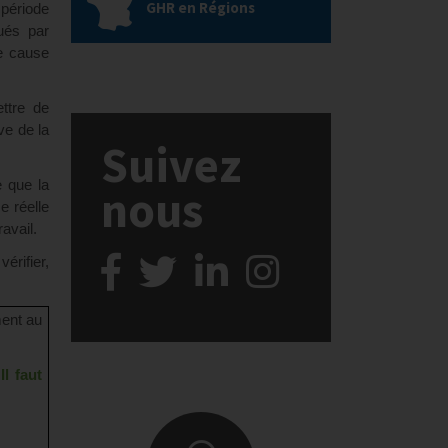
GHR en Régions
 période
qués par
ne cause
ttre de
ve de la
Suivez
e que la
nous
e réelle
avail.
érifier,
ment au
.
Il faut