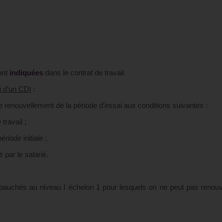
ont
indiquées
dans le contrat de travail.
i d’un CDI
:
e renouvellement de la période d’essai aux conditions suivantes :
travail ;
ériode initiale ;
par le salarié.
bauchés au niveau I échelon 1 pour lesquels on ne peut pas renouv