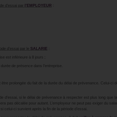
ode d’essai par
l’EMPLOYEUR
:
ode d’essai par le
SALARIE
:
e est inférieure à 8 jours ;
 durée de présence dans l’entreprise.
 être prolongée du fait de la durée du délai de prévenance. Celui-ci do
de d’essai, si le délai de prévenance à respecter est plus long que l
e sera pas décalée pour autant. L’employeur ne peut pas exiger du salari
 celui-ci survient après la fin de la période d’essai.