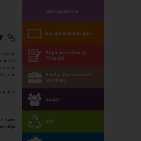
GHR Assurance
Europe & Numérique
Réglementation &
e que la
fiscalité
eur doit
tervenue
Emploi, Formation et
. Aucune
Handicap
sai de 6
Social
nt sans
RSE
ait déjà