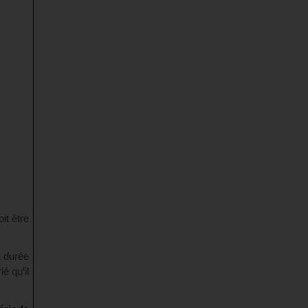
it être
a durée
é qu’il