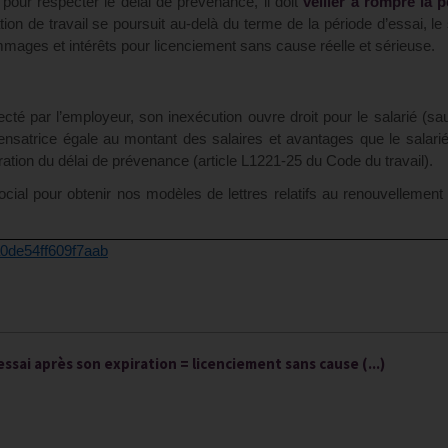
d pour respecter le délai de prévenance, il doit
veiller à rompre la 
lation de travail se poursuit au-delà du terme de la période d’essai, le 
mages et intérêts pour licenciement sans cause réelle et sérieuse.
té par l’employeur, son inexécution ouvre droit pour le salarié (sauf
satrice égale au montant des salaires et avantages que le salarié
piration du délai de prévenance (article L1221-25 du Code du travail).
al pour obtenir nos modèles de lettres relatifs au renouvellement 
a0de54ff609f7aab
ssai après son expiration = licenciement sans cause (...)