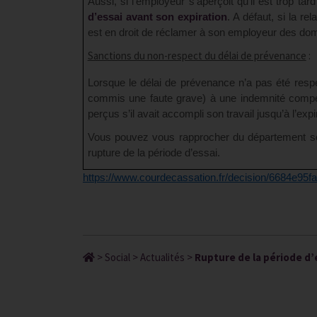
Aussi, si l’employeur s’aperçoit qu’il est trop tar
d’essai avant son expiration
. A défaut, si la re
est en droit de réclamer à son employeur des dom
Sanctions du non-respect du délai de prévenance
:
Lorsque le délai de prévenance n’a pas été respec
commis une faute grave) à une indemnité compen
perçus s’il avait accompli son travail jusqu’à l’ex
Vous pouvez vous rapprocher du département soci
rupture de la période d’essai.
https://www.courdecassation.fr/decision/6684e95f
>
Social
>
Actualités
>
Rupture de la période d’e