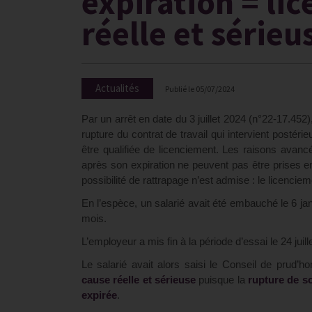
expiration = li
réelle et sérieu
Actualités
Publié le
05/07/2024
Par un arrêt en date du 3 juillet 2024 (n°22-17.452
rupture du contrat de travail qui intervient postérie
être qualifiée de licenciement. Les raisons avancé
après son expiration ne peuvent pas être prises en 
possibilité de rattrapage n’est admise : le licenci
En l’espèce, un salarié avait été embauché le 6 ja
mois.
L’employeur a mis fin à la période d’essai le 24 juill
Le salarié avait alors saisi le Conseil de prud
cause réelle et sérieuse
puisque la
rupture
de so
expirée
.