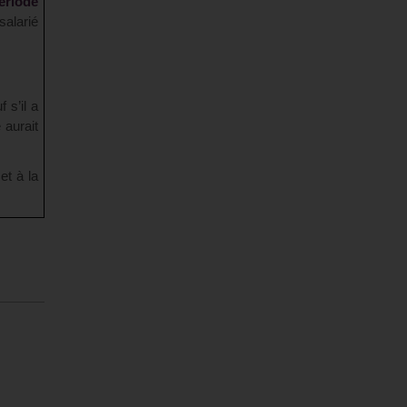
période
salarié
 s’il a
 aurait
et à la