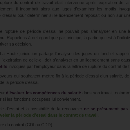
upture du contrat de travail était intervenue après expiration de la
nciement, il incombait alors aux juges d’examiner les motifs invo
de d’essai pour déterminer si le licenciement reposait ou non sur u
e rupture de période d’essai ne pouvait pas s’analyser en une le
. Rappelons à cet égard que par principe, la partie qui est à l’initiati
tiver sa décision.
 La Haute juridiction partage l’analyse des juges du fond et rappell
 l’expiration de celle-ci, doit s’analyser en un licenciement sans caus
tifs
invoqués par l’employeur dans la lettre de rupture du contrat de tr
yeurs qui souhaitent mettre fin à la période d’essai d’un salarié, de v
 de la période d’essai.
yeur
d’évaluer les compétences
du salarié
dans son travail, notam
r si les fonctions occupées lui conviennent.
e d’essai et la possibilité de la renouveler
ne se présument pas
veler la période d’essai dans le contrat de travail.
ture du contrat (CDI ou CDD).