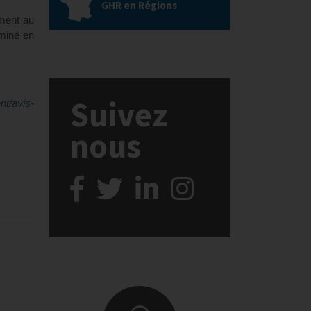
GHR en Régions
ement au
aminé en
Suivez
nt/avis-
nous