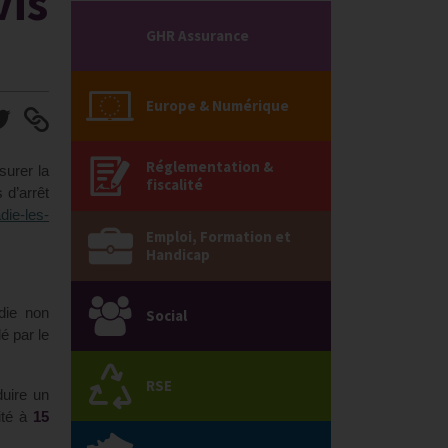
vis
GHR Assurance
Europe & Numérique
Réglementation &
surer la
fiscalité
 d’arrêt
die-les-
Emploi, Formation et
Handicap
die non
Social
dé par le
RSE
duire un
ité à
15