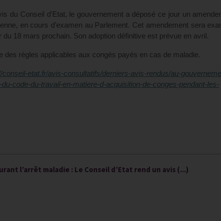
vis du Conseil d’Etat, le gouvernement a déposé ce jour un amend
uropéenne, en cours d’examen au Parlement. Cet amendement sera ex
du 18 mars prochain. Son adoption définitive est prévue en avril.
ive des règles applicables aux congés payés en cas de maladie.
//conseil-etat.fr/avis-consultatifs/derniers-avis-rendus/au-gouverneme
s-du-code-du-travail-en-matiere-d-acquisition-de-conges-pendant-les-
ant l’arrêt maladie : Le Conseil d’Etat rend un avis (...)