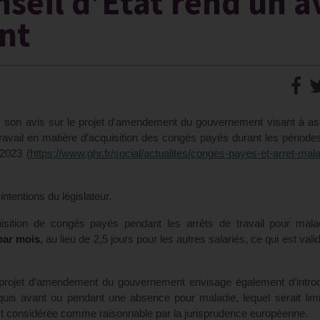
seil d’Etat rend un a
nt
4, son avis sur le projet d’amendement du gouvernement visant à as
avail en matière d’acquisition des congés payés durant les périodes
 2023 (
https://www.ghr.fr/social/actualites/conges-payes-et-arret-mala
ntentions du législateur.
uisition de congés payés pendant les arrêts de travail pour mala
par mois
, au lieu de 2,5 jours pour les autres salariés, ce qui est vali
e projet d’amendement du gouvernement envisage également d’intro
uis avant ou pendant une absence pour maladie, lequel serait lim
 est considérée comme raisonnable par la jurisprudence européenne.