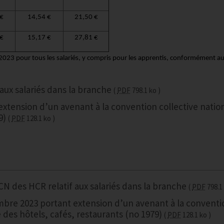
 €
14,54 €
21,50 €
 €
15,17 €
27,81 €
023 pour tous les salariés, y compris pour les apprentis, conformément a
aux salariés dans la branche
PDF
798.1 ko
xtension d’un avenant à la convention collective natio
9)
PDF
128.1 ko
CN des HCR relatif aux salariés dans la branche
PDF
798.1
mbre 2023 portant extension d’un avenant à la conventi
e des hôtels, cafés, restaurants (no 1979)
PDF
128.1 ko