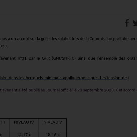
nus à un accord sur la grille des salaires lors de la Commission paritaire p
023.
 l’avenant n°31 par le GHR (GNI/SNRTC) ainsi que l’ensemble des organ
salaire-dans-les-hcr-quels-minima-s-appliqueront-apres-l-extension-de
)
 avenant a été publié au Journal officiel le 23 septembre 2023. Cet accord
III
NIVEAU IV
NIVEAU V
 €
14,17 €
18,16 €