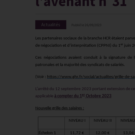
l’avenant n°31
Actualités
Publié le
26/09/2023
Les partenaires sociaux de la branche HCR étaient parve
er
de négociation et d’interprétation (CPPNI) du 1
juin 2
Ces négociations avaient conduit à la signature de
patronales et la majorité des syndicats de salariés.
(Voir :
https://www.ghr.fr/social/actualites/grille-de-
L’arrêté du 12 septembre 2023 portant extension de cet
er
applicable
à compter du 1
Octobre 2023
Nouvelle grille des salaires :
NIVEAU I
NIVEAU II
NIVEAU 
Échelon 1
11,72 €
12,00 €
13,04