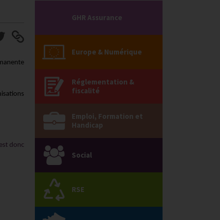
GHR Assurance
Europe & Numérique
ermanente
Réglementation &
fiscalité
isations
Emploi, Formation et
Handicap
 est donc
Social
RSE