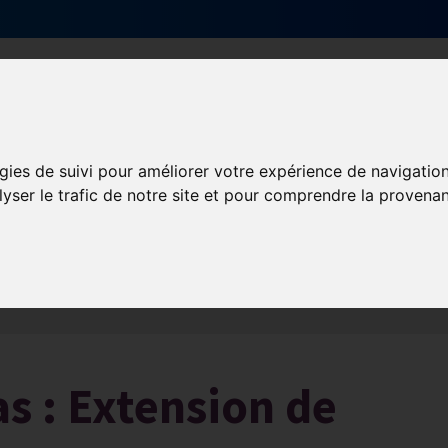
Qui sommes-nous ?
Services & actions
gies de suivi pour améliorer votre expérience de navigatio
lyser le trafic de notre site et pour comprendre la provenan
Les obligations liées à l’exécution du contrat de travail
s : Extension de