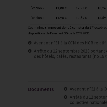
Échelon 2
11,80 €
12,27 €
13,26
Échelon 3
11,90 €
12,89 €
13,69
er
Ces minima s’imposent donc à compter du 1
octobre 2
dispositions de l’avenant 30 de la CCN HCR.
Avenant n°31 à la CCN des HCR relatif 
Arrêté du 12 septembre 2023 portant e
des hôtels, cafés, restaurants (no 197
Documents
Avenant n°31 à la C
Arrêté du 12 septe
collective national