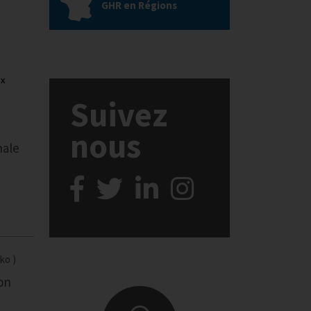
GHR en Régions
ux
Suivez
nous
nale
 ko
on