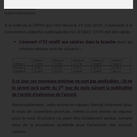
Actualités
Publié le
06/09/2024
A la suite de la CPPNI qui s’est tenue le 19 juin 2024, 2 avenants à la
Convention collective nationale des H.C.R (IDCC 1979) ont été signés :
L’avenant n°33 relatif aux salaires dans la branche
dont les
minima retenus sont les suivants :
A ce jour, ces nouveaux minimas ne sont pas applicables : ils ne
er
le seront qu’à partir du 1
jour du mois suivant la publication
de l’arrêté d’extension de l’accord.
Raisonnablement, cette entrée en vigueur devrait intervenir pour
le mois de novembre prochain, même si une entrée en vigueur
pour le mois d’octobre ne peut être totalement exclue, compte
tenu de la procédure accélérée pour l’extension des accords
salaires.