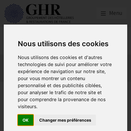
Menu
Social
Nous utilisons des cookies
Nous utilisons des cookies et d'autres
Actualités
Les obligations liées à l’embauche
technologies de suivi pour améliorer votre
Les obligations liées à l’exécution du contrat de travail
expérience de navigation sur notre site,
Les obligations liées à l’extinction du contrat
pour vous montrer un contenu
personnalisé et des publicités ciblées,
Signature de 2 avenants à la
pour analyser le trafic de notre site et
pour comprendre la provenance de nos
Convention collective
visiteurs.
nationale des H.C.R
OK
Changer mes préférences