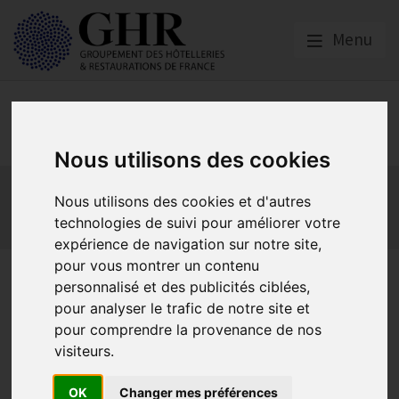
Menu
Social
Nous utilisons des cookies
Actualités
Les obligations liées à l’embauche
Nous utilisons des cookies et d'autres
Les obligations liées à l’exécution du contrat de travail
technologies de suivi pour améliorer votre
Les obligations liées à l’extinction du contrat
expérience de navigation sur notre site,
pour vous montrer un contenu
TESE : plus de souplesse pour
personnalisé et des publicités ciblées,
déclarer vos salariés dès
pour analyser le trafic de notre site et
pour comprendre la provenance de nos
2026
visiteurs.
OK
Changer mes préférences