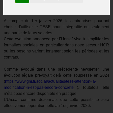
Actualités
Publié le
01/12/2025
À compter du 1er janvier 2026, les entreprises pourront
choisir d’utiliser le TESE pour l’intégralité ou seulement
une partie de leurs salariés.
Cette évolution annoncée par l’Urssaf vise à simplifier les
formalités sociales, en particulier dans notre secteur HCR
où les besoins varient fortement selon les périodes et les
contrats.
Comme évoqué dans une précédente newsletter, une
évolution légale prévoyait déjà cette souplesse en 2024
(
https://www.ghr.fr/social/actualites/tese-attention-la-
modification-n-est-pas-encore-concrete
). Toutefois, elle
n’était pas encore disponible en pratique.
L’Urssaf confirme désormais que cette possibilité sera
effectivement opérationnelle au 1er janvier 2026.