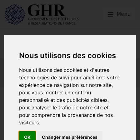
Menu
Social
Nous utilisons des cookies
Actualités
Les obligations liées à l’embauche
Nous utilisons des cookies et d'autres
Les obligations liées à l’exécution du contrat de travail
technologies de suivi pour améliorer votre
Les obligations liées à l’extinction du contrat
expérience de navigation sur notre site,
pour vous montrer un contenu
Travail illégal : la fraude aux
personnalisé et des publicités ciblées,
pour analyser le trafic de notre site et
revenus de remplacement
pour comprendre la provenance de nos
visiteurs.
Actualités
OK
Changer mes préférences