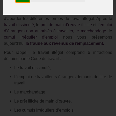
Publié le
30/08/2024
Depuis quelques semaines nous vous proposons
d’aborder les différentes formes du travail illégal. Après le
travail dissimulé,
le
prêt de main d’œuvre illicite
et l’
emploi
d’étrangers non autorisés à travailler,
le marchandage
, le
cumul irrégulier d’emploi
nous vous présentons
aujourd’hui
la fraude aux revenus de remplacement.
Pour rappel, le travail illégal comprend 6 infractions
définies par le Code du travail :
Le travail dissimulé,
L’emploi de travailleurs étrangers démunis de titre de
travail,
Le marchandage,
Le prêt illicite de main d’œuvre,
Les cumuls irréguliers d’emplois,