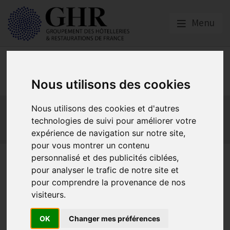
Menu
Social
Nous utilisons des cookies
Actualités
Les obligations liées à l’embauche
Nous utilisons des cookies et d'autres
Les obligations liées à l’exécution du contrat de travail
technologies de suivi pour améliorer votre
expérience de navigation sur notre site,
Les obligations liées à l’extinction du contrat
pour vous montrer un contenu
personnalisé et des publicités ciblées,
Validité d’une clause de
pour analyser le trafic de notre site et
remboursement d’une prime
pour comprendre la provenance de nos
visiteurs.
d’arrivée ou « golden hello »
OK
Changer mes préférences