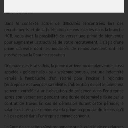
Actualités
Publié le
30/06/2023
Dans le contexte actuel de difficultés rencontrées lors des
recrutements et de la fidélisation de vos salariés dans la branche
HCR, vous avez la possibilité de verser une prime de bienvenue
pour augmenter l’attractivité de votre recrutement. Il s’agit d’une
prime d’arrivée dont les modalités de remboursement ont été
précisées par la Cour de cassation.
Originaire des Etats-Unis, la prime d’arrivée ou de bienvenue, aussi
appelée « golden hello » ou « welcome bonus », est une indemnité
versée à l’embauche d’un salarié pour l’inciter à rejoindre
l’entreprise et favoriser sa fidélité. L’obtention de cette prime est
souvent corrélée à une obligation de présence dans l’entreprise
après son versement pendant une durée déterminée fixée par le
contrat de travail. En cas de démission durant cette période, le
salarié est tenu de rembourser la prime au prorata du temps qu’il
n’a pas passé dans l’entreprise comme convenu.
La Cour de cassation s’est prononcée sur la validité de ces clauses