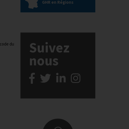
GHR en Régions
Suivez
 code du
nous