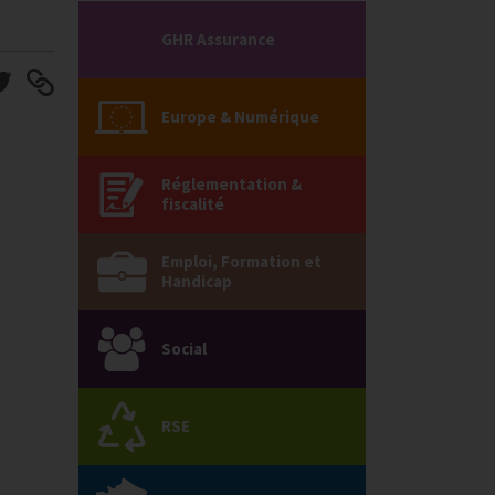
GHR Assurance
Europe & Numérique
Réglementation &
fiscalité
Emploi, Formation et
Handicap
Social
RSE