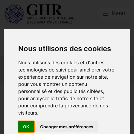
Menu
Social
Nous utilisons des cookies
Actualités
Les obligations liées à l’embauche
Nous utilisons des cookies et d'autres
Les obligations liées à l’exécution du contrat de travail
technologies de suivi pour améliorer votre
expérience de navigation sur notre site,
Les obligations liées à l’extinction du contrat
pour vous montrer un contenu
personnalisé et des publicités ciblées,
Webinaire | De la toque à la
pour analyser le trafic de notre site et
barbe : tout savoir sur les
pour comprendre la provenance de nos
visiteurs.
règles applicables à
l’apparence des salariés dans
OK
Changer mes préférences