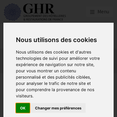
Menu
Social
Nous utilisons des cookies
Nous utilisons des cookies et d'autres
Actualités
Les obligations liées à l’embauche
technologies de suivi pour améliorer votre
Les obligations liées à l’exécution du contrat de travail
expérience de navigation sur notre site,
Les obligations liées à l’extinction du contrat
pour vous montrer un contenu
personnalisé et des publicités ciblées,
Le Social en pratique dans les
pour analyser le trafic de notre site et
pour comprendre la provenance de nos
HCRD (2026) - Guide
visiteurs.
OK
Changer mes préférences
Social