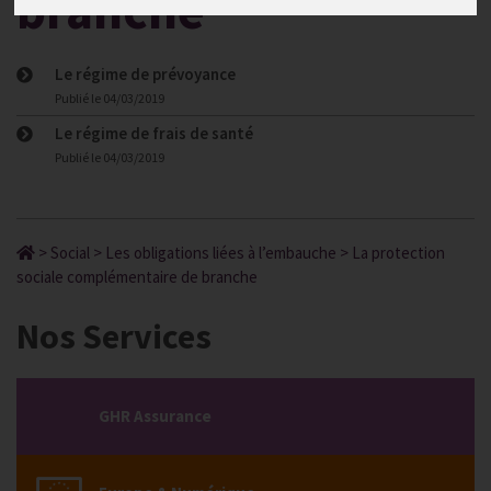
branche
Le régime de prévoyance
Publié le
04/03/2019
Le régime de frais de santé
Publié le
04/03/2019
>
Social
>
Les obligations liées à l’embauche
>
La protection
sociale complémentaire de branche
Nos Services
GHR Assurance