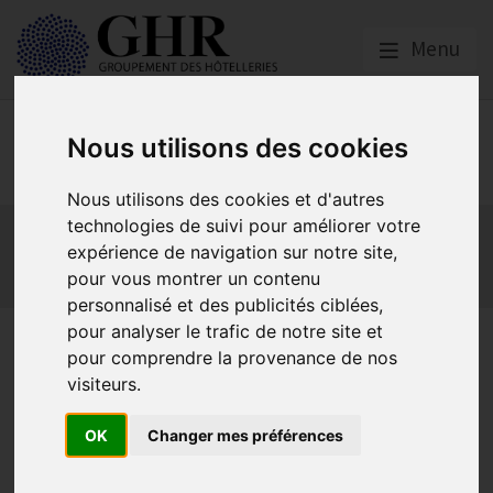
Menu
Social
Nous utilisons des cookies
Nous utilisons des cookies et d'autres
Actualités
Les obligations liées à l’embauche
technologies de suivi pour améliorer votre
expérience de navigation sur notre site,
Les obligations liées à l’exécution du contrat de travail
pour vous montrer un contenu
Les obligations liées à l’extinction du contrat
personnalisé et des publicités ciblées,
pour analyser le trafic de notre site et
La protection
pour comprendre la provenance de nos
sociale
visiteurs.
complémentaire de
OK
Changer mes préférences