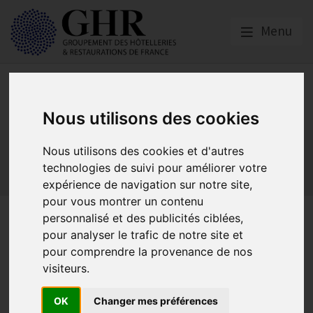
Menu
Social
Nous utilisons des cookies
Actualités
Les obligations liées à l’embauche
Nous utilisons des cookies et d'autres
Les obligations liées à l’exécution du contrat de travail
technologies de suivi pour améliorer votre
Les obligations liées à l’extinction du contrat
expérience de navigation sur notre site,
pour vous montrer un contenu
La période d’essai
personnalisé et des publicités ciblées,
pour analyser le trafic de notre site et
pour comprendre la provenance de nos
visiteurs.
Le contrat de travail
Publié le
04/03/2019
OK
Changer mes préférences