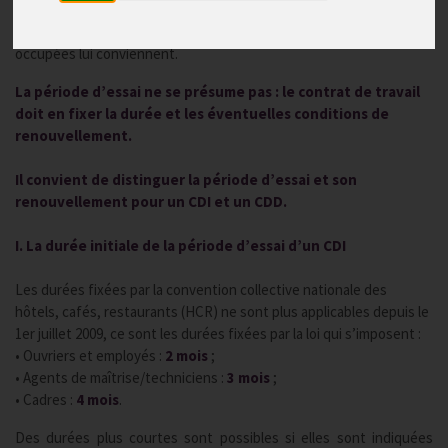
La période d’essai permet à l’employeur d’évaluer les compétences
du salarié sur son travail, et au sala-rié d’apprécier si les fonctions
occupées lui conviennent.
La période d’essai ne se présume pas : le contrat de travail
doit en fixer la durée et les éventuelles conditions de
renouvellement.
Il convient de distinguer la période d’essai et son
renouvellement pour un CDI et un CDD.
I. La durée initiale de la période d’essai d’un CDI
Les durées fixées par la convention collective nationale des
hôtels, cafés, restaurants (HCR) ne sont plus applicables depuis le
1er juillet 2009, ce sont les durées fixées par la loi qui s’imposent :
• Ouvriers et employés :
2 mois
;
• Agents de maîtrise/techniciens :
3 mois
;
• Cadres :
4 mois
.
Des durées plus courtes sont possibles si elles sont indiquées