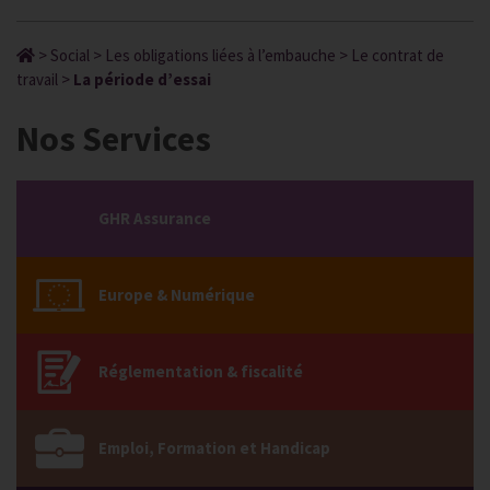
>
Social
>
Les obligations liées à l’embauche
>
Le contrat de
travail
>
La période d’essai
Nos Services
GHR Assurance
Europe & Numérique
Réglementation & fiscalité
Emploi, Formation et Handicap