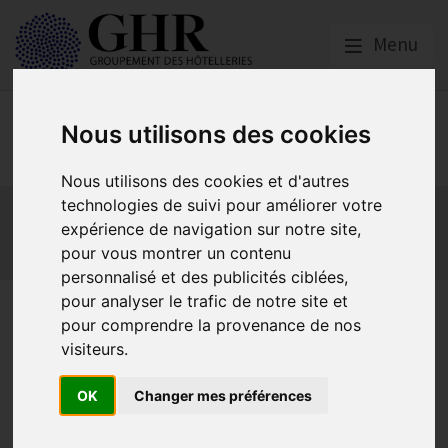
Menu
Social
Nous utilisons des cookies
Nous utilisons des cookies et d'autres
Actualités
Les obligations liées à l’embauche
technologies de suivi pour améliorer votre
expérience de navigation sur notre site,
Les obligations liées à l’exécution du contrat de travail
pour vous montrer un contenu
Les obligations liées à l’extinction du contrat
personnalisé et des publicités ciblées,
pour analyser le trafic de notre site et
La rupture du
pour comprendre la provenance de nos
contrat de travail
visiteurs.
après la période
OK
Changer mes préférences