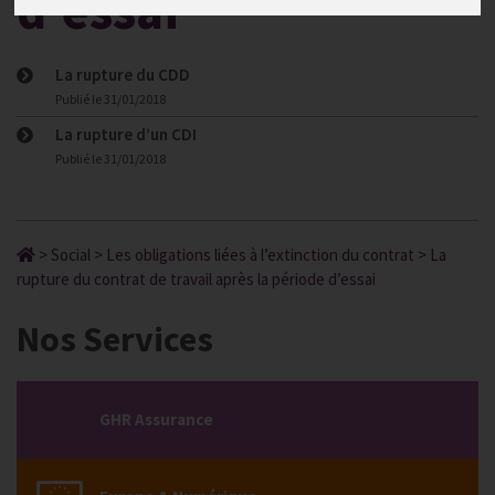
d’essai
La rupture du CDD
Publié le
31/01/2018
La rupture d’un CDI
Publié le
31/01/2018
>
Social
>
Les obligations liées à l’extinction du contrat
>
La
rupture du contrat de travail après la période d’essai
Nos Services
GHR Assurance