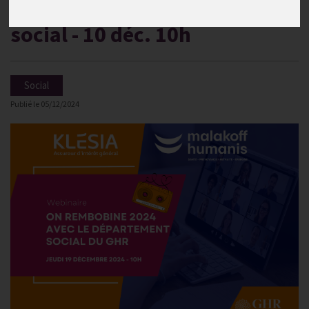
rappel du cadre fiscal et
social - 10 déc. 10h
Social
Publié le
05/12/2024