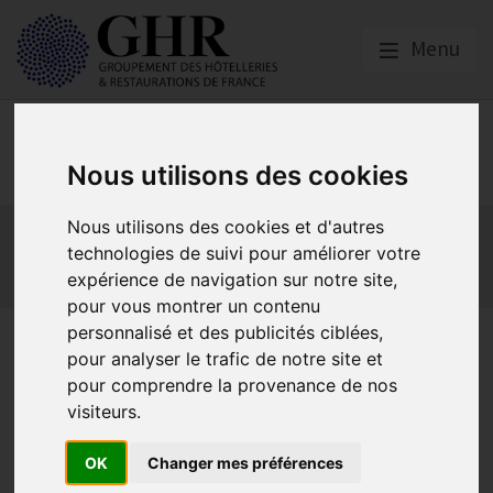
Menu
Social
Nous utilisons des cookies
Actualités
Les obligations liées à l’embauche
Nous utilisons des cookies et d'autres
technologies de suivi pour améliorer votre
Les obligations liées à l’exécution du contrat de travail
expérience de navigation sur notre site,
Les obligations liées à l’extinction du contrat
pour vous montrer un contenu
personnalisé et des publicités ciblées,
Webinaire |Dispositif de Plan
pour analyser le trafic de notre site et
de Partage de la Valorisation
pour comprendre la provenance de nos
visiteurs.
de l’Entreprise (PPVE) :
décryptage des mesures &
OK
Changer mes préférences