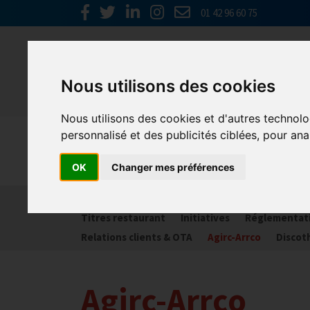
01 42 96 60 75
Nous utilisons des cookies
Nous utilisons des cookies et d'autres technolo
personnalisé et des publicités ciblées, pour ana
Spécial C
OK
Changer mes préférences
Activité partielle
Social
Banques
Assur
Titres restaurant
Initiatives
Réglementat
Relations clients & OTA
Agirc-Arrco
Discot
Agirc-Arrco