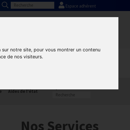
Espace adhérent
Nos partenaires
Presse
FAQ
n sur notre site, pour vous montrer un contenu
ce de nos visiteurs.
munication GNI
Sacem
e
Aides de l’état
Nos Services