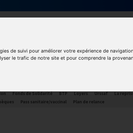
Qui sommes-nous ?
Services & actions
gies de suivi pour améliorer votre expérience de navigatio
lyser le trafic de notre site et pour comprendre la provenan
ORONAVIRUS COVID-19
ances
Plan Relance Tourisme
Economie de trésorerie
Com
ion
Fonds de Solidarité
BTP
Loyers
Urssaf
La repris
hèques
Pass sanitaire/vaccinal
Plan de relance