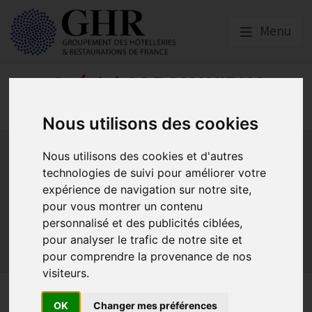
Menu
Spécial CORONAVIRUS
COVID-19
Nous utilisons des cookies
Activité partielle
Social
Banques
Assurances
Nous utilisons des cookies et d'autres
Plan Relance Tourisme
Economie de trésorerie
technologies de suivi pour améliorer votre
Communication GNI
Sacem
Titres restaurant
expérience de navigation sur notre site,
Initiatives
Réglementation
Fonds de Solidarité
BTP
pour vous montrer un contenu
Loyers
Urssaf
La reprise
Aides de l’état
personnalisé et des publicités ciblées,
pour analyser le trafic de notre site et
Relations clients & OTA
Agirc-Arrco
Discothèques
pour comprendre la provenance de nos
Pass sanitaire/vaccinal
Plan de relance
visiteurs.
Evolution des aides : les
OK
Changer mes préférences