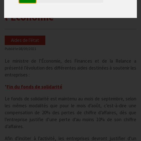
annonces du Ministre de
l’Économie
Aides de l’état
Publié le
08/09/2021
Le ministre de l’Économie, des Finances et de la Relance a
présenté l’évolution des différentes aides destinées à soutenir les
entreprises :
*
Fin du fonds de solidarité
Le fonds de solidarité est maintenu au mois de septembre, selon
les mêmes modalités que pour le mois d’août, c’est-à-dire une
compensation de 20% des pertes de chiffre d’affaires, dès que
l’entreprise justifie d’une perte d’au moins 10% de son chiffre
d’affaires.
Afin d’inciter à l’activité, les entreprises devront justifier d’un