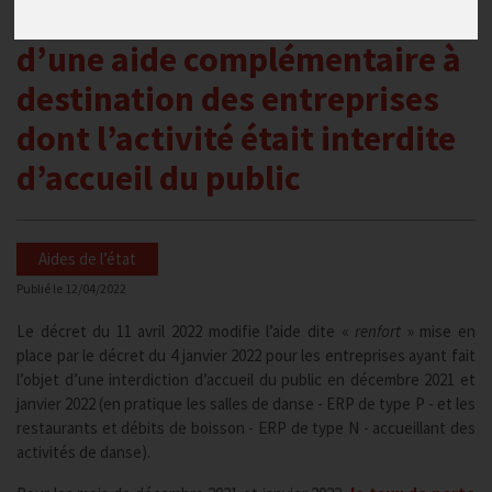
« renfort » et mise en place
d’une aide complémentaire à
destination des entreprises
dont l’activité était interdite
d’accueil du public
Aides de l’état
Publié le
12/04/2022
Le décret du 11 avril 2022 modifie l’aide dite «
renfort
» mise en
place par le décret du 4 janvier 2022 pour les entreprises ayant fait
l’objet d’une interdiction d’accueil du public en décembre 2021 et
janvier 2022 (en pratique les salles de danse - ERP de type P - et les
restaurants et débits de boisson - ERP de type N - accueillant des
activités de danse).