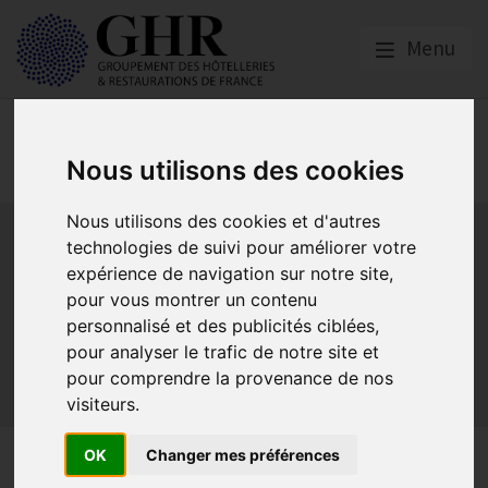
Menu
Spécial CORONAVIRUS
COVID-19
Nous utilisons des cookies
Nous utilisons des cookies et d'autres
Activité partielle
Social
Banques
Assurances
technologies de suivi pour améliorer votre
Plan Relance Tourisme
Economie de trésorerie
expérience de navigation sur notre site,
Communication GNI
Sacem
Titres restaurant
pour vous montrer un contenu
Initiatives
Réglementation
Fonds de Solidarité
BTP
personnalisé et des publicités ciblées,
Loyers
Urssaf
La reprise
Aides de l’état
pour analyser le trafic de notre site et
Relations clients & OTA
Agirc-Arrco
Discothèques
pour comprendre la provenance de nos
visiteurs.
Pass sanitaire/vaccinal
Plan de relance
OK
Changer mes préférences
Modification de l’aide