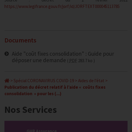
https://www.legifrance.gouv.fr/jorf/id/JORFTEXT000045113785
Documents
Aide "coût fixes consolidation" : Guide pour
déposer une demande
PDF
283.7 ko
>
Spécial CORONAVIRUS COVID-19
>
Aides de l’état
>
Publication du décret relatif à l’aide « coûts fixes
consolidation » pour les (...)
Nos Services
GHR Assurance