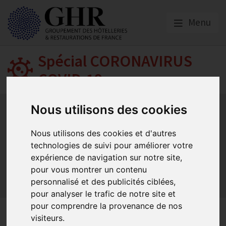
Menu
Spécial CORONAVIRUS
COVID-19
Activité partielle
Social
Banques
Assurances
Nous utilisons des cookies
Plan Relance Tourisme
Economie de trésorerie
Communication GNI
Sacem
Titres restaurant
Nous utilisons des cookies et d'autres
technologies de suivi pour améliorer votre
Initiatives
Réglementation
Fonds de Solidarité
BTP
expérience de navigation sur notre site,
Loyers
Urssaf
La reprise
Aides de l’état
pour vous montrer un contenu
Relations clients & OTA
Agirc-Arrco
Discothèques
personnalisé et des publicités ciblées,
Pass sanitaire/vaccinal
Plan de relance
pour analyser le trafic de notre site et
pour comprendre la provenance de nos
Publication du décret relatif à
visiteurs.