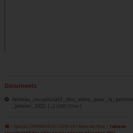
Documents
tableau_recapitulatif_des_aides_pour_la_perio
_janvier_2022. (...)
PDF
151 ko
>
Spécial CORONAVIRUS COVID-19
>
Aides de l’état
>
Tableau
récapitulatif des aides pour la période décembre 2021 –