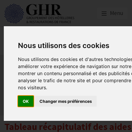
Menu
Spécial CORONAVIRUS
COVID-19
Nous utilisons des cookies
Nous utilisons des cookies et d'autres technologie
Activité partielle
Social
Banques
Assurances
améliorer votre expérience de navigation sur notre
Plan Relance Tourisme
Economie de trésorerie
montrer un contenu personnalisé et des publicités 
Communication GNI
Sacem
Titres restaurant
analyser le trafic de notre site et pour comprendr
Initiatives
Réglementation
Fonds de Solidarité
BTP
nos visiteurs.
Loyers
Urssaf
La reprise
Aides de l’état
Relations clients & OTA
Agirc-Arrco
Discothèques
OK
Changer mes préférences
Pass sanitaire/vaccinal
Plan de relance
Tableau récapitulatif des aides