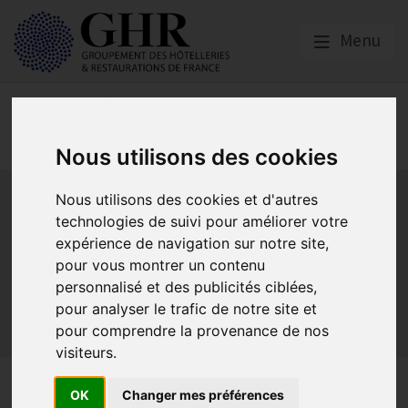
Menu
Spécial CORONAVIRUS
COVID-19
Nous utilisons des cookies
Activité partielle
Social
Banques
Assurances
Nous utilisons des cookies et d'autres
Plan Relance Tourisme
Economie de trésorerie
technologies de suivi pour améliorer votre
Communication GNI
Sacem
Titres restaurant
expérience de navigation sur notre site,
Initiatives
Réglementation
Fonds de Solidarité
BTP
pour vous montrer un contenu
personnalisé et des publicités ciblées,
Loyers
Urssaf
La reprise
Aides de l’état
pour analyser le trafic de notre site et
Relations clients & OTA
Agirc-Arrco
Discothèques
pour comprendre la provenance de nos
Pass sanitaire/vaccinal
Plan de relance
visiteurs.
Arrêt de la subvention
OK
Changer mes préférences