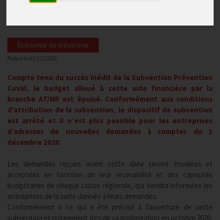
prévention covid
Economie de trésorerie
Publié le
03/12/2020
Compte tenu du succès inédit de la Subvention Prévention
Covid, le budget alloué à cette aide financière par la
branche AT/MP est épuisé. Conformément aux conditions
d’attribution de la subvention, le dispositif de subvention
est arrêté et il n’est plus possible pour les entreprises
d’adresser de nouvelles demandes à compter du 3
décembre 2020.
Les demandes reçues avant cette date seront étudiées et
acceptées en fonction de leur recevabilité et des capacités
budgétaires de chaque caisse régionale, qui tiendra informées les
entreprises de la suite donnée à leurs demandes.
Conformément à ce qui a été précisé à l’ouverture de cette
subvention et notamment lors de sa prolongation en octobre 2020,