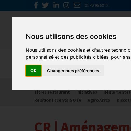
01 42 96 60 75
Nous utilisons des cookies
Nous utilisons des cookies et d'autres technolo
personnalisé et des publicités ciblées, pour ana
Spécial C
OK
Changer mes préférences
Activité partielle
Social
Banques
Assur
Titres restaurant
Initiatives
Réglementat
Relations clients & OTA
Agirc-Arrco
Discot
CR | Aménagem