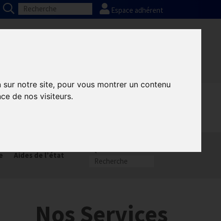
Espace adhérent
Nos partenaires
Presse
FAQ
n sur notre site, pour vous montrer un contenu
ce de nos visiteurs.
munication GNI
Sacem
e
Aides de l’état
Nos Services