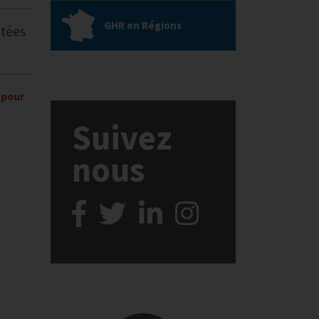
GHR en Régions
ctées
 pour
Suivez
nous