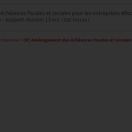
héances fiscales et sociales pour les entreprises affe
re - support réunion 13 oct.
PDF
524.1 ko
trésorerie
>
CR | Aménagement des échéances fiscales et sociales