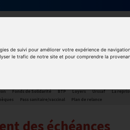
Qui sommes-nous ?
Services & actions
gies de suivi pour améliorer votre expérience de navigatio
lyser le trafic de notre site et pour comprendre la provenan
ORONAVIRUS COVID-19
ances
Plan Relance Tourisme
Economie de trésorerie
Com
ion
Fonds de Solidarité
BTP
Loyers
Urssaf
La repris
hèques
Pass sanitaire/vaccinal
Plan de relance
ent des échéances