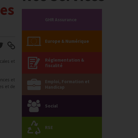
ses
GHR Assurance
Europe & Numérique
Réglementation &
cales et
fiscalité
ances et
Emploi, Formation et
es et de
Handicap
Social
RSE