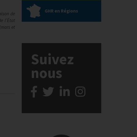
GHR en Régions
aison de
e l’État
(mars et
Suivez
nous