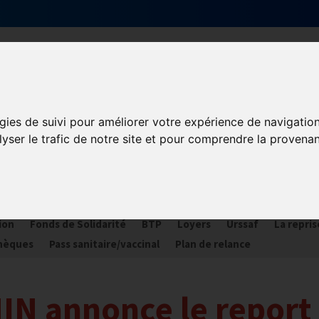
Qui sommes-nous ?
Services & actions
gies de suivi pour améliorer votre expérience de navigatio
lyser le trafic de notre site et pour comprendre la provenan
ORONAVIRUS COVID-19
ances
Plan Relance Tourisme
Economie de trésorerie
Com
ion
Fonds de Solidarité
BTP
Loyers
Urssaf
La repris
hèques
Pass sanitaire/vaccinal
Plan de relance
N annonce le report