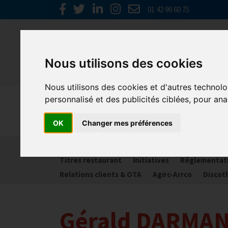
01 42 96 60 75
Nous utilisons des cookies
Nous utilisons des cookies et d'autres technolo
personnalisé et des publicités ciblées, pour ana
Spécial C
OK
Changer mes préférences
Activité partielle
Social
Banques
Assur
Titres restaurant
Initiatives
Réglementat
Relations clients & OTA
Agirc-Arrco
Discot
Gérald DARMANI