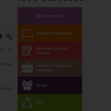
GHR Assurance
Europe & Numérique
Réglementation &
ipe » du
fiscalité
 mois du
Emploi, Formation et
Handicap
Social
lative à
RSE