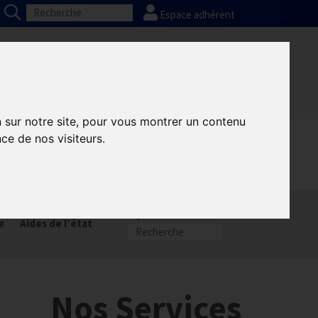
Espace adhérent
Nos partenaires
Presse
FAQ
n sur notre site, pour vous montrer un contenu
ce de nos visiteurs.
munication GNI
Sacem
e
Aides de l’état
Nos Services