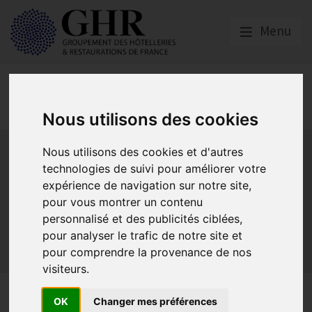
Menu
Spécial CORONAVIRUS
COVID-19
Nous utilisons des cookies
Activité partielle
Social
Banques
Assurances
Nous utilisons des cookies et d'autres
Plan Relance Tourisme
Economie de trésorerie
technologies de suivi pour améliorer votre
Communication GNI
Sacem
Titres restaurant
expérience de navigation sur notre site,
Initiatives
Réglementation
Fonds de Solidarité
BTP
pour vous montrer un contenu
personnalisé et des publicités ciblées,
Loyers
Urssaf
La reprise
Aides de l’état
pour analyser le trafic de notre site et
Relations clients & OTA
Agirc-Arrco
Discothèques
pour comprendre la provenance de nos
Pass sanitaire/vaccinal
Plan de relance
visiteurs.
L’obtention d’une aide sociale
OK
Changer mes préférences