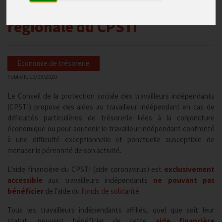
de la part de l’instance
régionale du CPSTI
Economie de trésorerie
Publié le
19/03/2020
Le Conseil de la protection sociale des travailleurs indépendants
(CPSTI) propose des aides au travailleur indépendant en cas de
difficultés particulières de trésorerie liées à la conjoncture
économique ou pour soutenir le travailleur indépendant confronté
à une difficulté exceptionnelle et ponctuelle susceptible de
menacer la pérennité de son activité.
L’aide financière du CPSTI (aide coronavirus) est
exclusivement
accessible
aux travailleurs indépendants
ne pouvant pas
bénéficier
de l’aide du
fonds de solidarité
.
Tous les travailleurs indépendants affiliés, quel que soit leur
statut, peuvent bénéficier de cette
aide financière