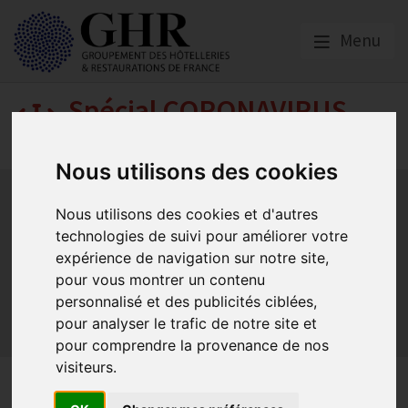
Menu
Spécial CORONAVIRUS
COVID-19
Nous utilisons des cookies
Activité partielle
Social
Banques
Assurances
Plan Relance Tourisme
Economie de trésorerie
Nous utilisons des cookies et d'autres
technologies de suivi pour améliorer votre
Communication GNI
Sacem
Titres restaurant
expérience de navigation sur notre site,
Initiatives
Réglementation
Fonds de Solidarité
BTP
pour vous montrer un contenu
Loyers
Urssaf
La reprise
Aides de l’état
personnalisé et des publicités ciblées,
Relations clients & OTA
Agirc-Arrco
Discothèques
pour analyser le trafic de notre site et
Pass sanitaire/vaccinal
Plan de relance
pour comprendre la provenance de nos
visiteurs.
Les administrateurs et