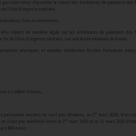
et de gaz sont tenus d’accorder le report des échéances de paiement des 
 de l’état d’urgence sanitaire.
inancières, frais ou indemnités.
 être réparti de manière égale sur les échéances de paiement des 
de fin de l’état d’urgence sanitaire, sur une durée minimum de 6 mois.
personnes physiques et morales résidentes fiscales françaises exer
ieur à 1 million d’euros,
er
s personnes morales ne sont pas titulaires, au 1
mars 2020, d’un co
er
 et n’ont pas bénéficié entre le 1
mars 2020 et le 31 mars 2020 d’in
ur à 800 euros.