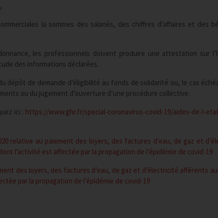
,
commerciales la sommes des salariés, des chiffres d’affaires et des b
rdonnance, les professionnels doivent produire une attestation sur l
itude des informations déclarées.
u dépôt de demande d’éligibilité au fonds de solidarité ou, le cas éché
iements ou du jugement d’ouverture d’une procédure collective.
uez ici :
https://www.ghr.fr/special-coronavirus-covid-19/aides-de-l-eta
020 relative au paiement des loyers, des factures d’eau, de gaz et d’éle
ont l’activité est affectée par la propagation de l’épidémie de covid-19
ment des loyers, des factures d’eau, de gaz et d’électricité afférents au
fectée par la propagation de l’épidémie de covid-19