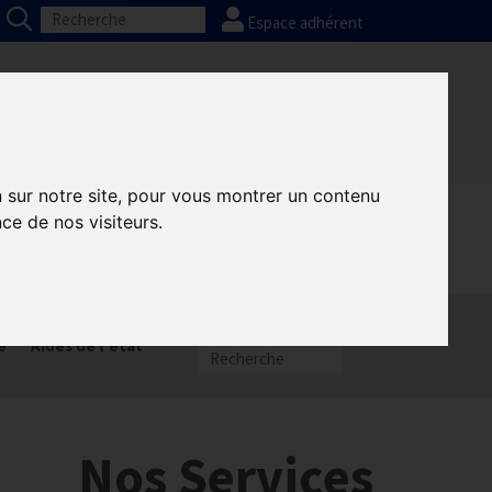
Espace adhérent
Nos partenaires
Presse
FAQ
n sur notre site, pour vous montrer un contenu
ce de nos visiteurs.
munication GNI
Sacem
e
Aides de l’état
e
Nos Services