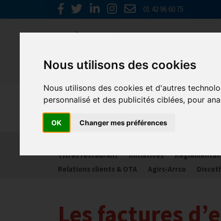
01 42 96 60 75
Nous utilisons des cookies
Nous utilisons des cookies et d'autres technolo
Spécial C
personnalisé et des publicités ciblées, pour ana
OK
Changer mes préférences
Activité partielle
Social
Banques
Assur
Titres restaurant
Initiatives
Réglementat
Relations clients & OTA
Agirc-Arrco
Discot
Les factures d’e