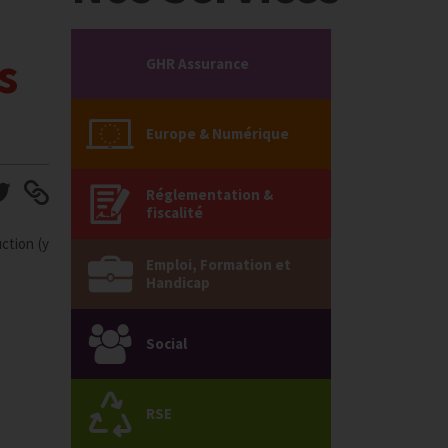
s
GHR Assurance
Europe & Numérique
Réglementation &
fiscalité
ction (y
Emploi, Formation et
Handicap
Social
RSE