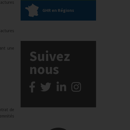
factures
GHR en Régions
factures
çant une
Suivez
nous
ntrat de
demnités