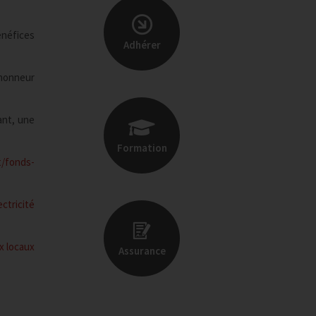
énéfices
Adhérer
’honneur
ant, une
Formation
t/fonds-
ctricité
x locaux
Assurance