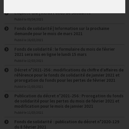
Enquête GNI | Refus Fonds de Solidarité
Publié le
09/04/2021
Fonds de solidarité | Information sur la prochaine
demande pour le mois de mars 2021
Publié le
16/03/2021
Fonds de solidarité : le formulaire du mois de février
2021 sera mis en ligne le lundi 15 mars
Publié le
12/03/2021
Décret n°2021-256 : modifications du chiffre d’affaires de
référence pour le fonds de solidarité de janvier 2021 et
prorogation du fonds pour les pertes de février 2021
Publié le
11/03/2021
Publication du décret n°2021-256 : Prorogation du fonds
de solidarité pour les pertes du mois de février 2021 et
modification pour le mois de janvier 2021
Publié le
11/03/2021
Fonds de solidarité : publication du décret n°2020-129
du 8 février 2021