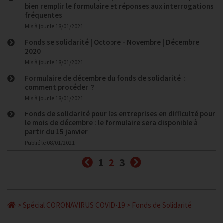
bien remplir le formulaire et réponses aux interrogations
fréquentes
Mis à jour le
18/01/2021
Fonds se solidarité | Octobre - Novembre | Décembre
2020
Mis à jour le
18/01/2021
Formulaire de décembre du fonds de solidarité :
comment procéder ?
Mis à jour le
18/01/2021
Fonds de solidarité pour les entreprises en difficulté pour
le mois de décembre : le formulaire sera disponible à
partir du 15 janvier
Publié le
08/01/2021
Précédent
(courante)
Suivant
1
2
3
>
Spécial CORONAVIRUS COVID-19
>
Fonds de Solidarité