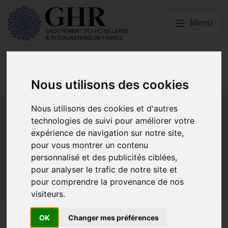
Menu
Spécial CORONAVIRUS
COVID-19
Nous utilisons des cookies
Activité partielle
Social
Banques
Assurances
Nous utilisons des cookies et d'autres
Plan Relance Tourisme
Economie de trésorerie
technologies de suivi pour améliorer votre
expérience de navigation sur notre site,
Communication GNI
Sacem
Titres restaurant
pour vous montrer un contenu
Initiatives
Réglementation
Fonds de Solidarité
BTP
personnalisé et des publicités ciblées,
Loyers
Urssaf
La reprise
Aides de l’état
pour analyser le trafic de notre site et
Relations clients & OTA
Agirc-Arrco
Discothèques
pour comprendre la provenance de nos
Pass sanitaire/vaccinal
Plan de relance
visiteurs.
Fonds de Solidarité
OK
Changer mes préférences