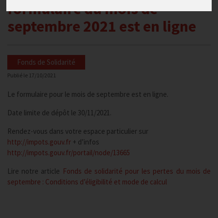
formulaire du mois de
septembre 2021 est en ligne
Fonds de Solidarité
Publié le
17/10/2021
Le formulaire pour le mois de septembre est en ligne.
Date limite de dépôt le 30/11/2021.
Rendez-vous dans votre espace particulier sur
http://impots.gouv.fr
+ d’infos
http://impots.gouv.fr/portail/node/13665
Lire notre article
Fonds de solidarité pour les pertes du mois de
septembre : Conditions d’éligibilité et mode de calcul