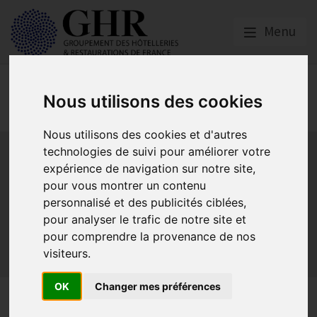
Menu
Spécial CORONAVIRUS
Nous utilisons des cookies
COVID-19
Nous utilisons des cookies et d'autres
Activité partielle
Social
Banques
Assurances
technologies de suivi pour améliorer votre
Plan Relance Tourisme
Economie de trésorerie
expérience de navigation sur notre site,
Communication GNI
Sacem
Titres restaurant
pour vous montrer un contenu
personnalisé et des publicités ciblées,
Initiatives
Réglementation
Fonds de Solidarité
BTP
pour analyser le trafic de notre site et
Loyers
Urssaf
La reprise
Aides de l’état
pour comprendre la provenance de nos
Relations clients & OTA
Agirc-Arrco
Discothèques
visiteurs.
Pass sanitaire/vaccinal
Plan de relance
OK
Changer mes préférences
Fonds de solidarité : le